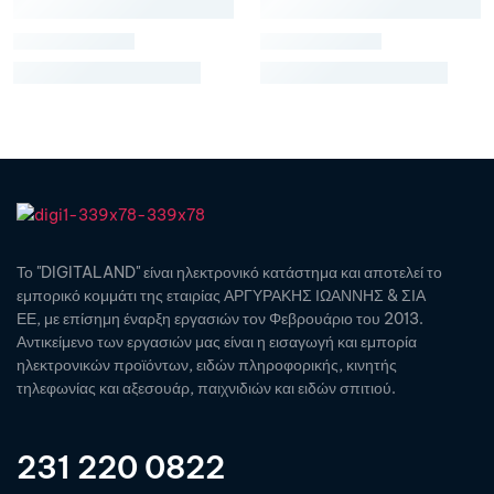
Το "DIGITALAND" είναι ηλεκτρονικό κατάστημα και αποτελεί το
εμπορικό κομμάτι της εταιρίας ΑΡΓΥΡΑΚΗΣ ΙΩΑΝΝΗΣ & ΣΙΑ
ΕΕ, με επίσημη έναρξη εργασιών τον Φεβρουάριο του 2013.
Αντικείμενο των εργασιών μας είναι η εισαγωγή και εμπορία
ηλεκτρονικών προϊόντων, ειδών πληροφορικής, κινητής
τηλεφωνίας και αξεσουάρ, παιχνιδιών και ειδών σπιτιού.
231 220 0822