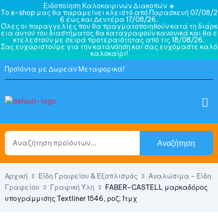
Ειδοποίηση Καλοκαιρινών Διακοπών ☀️
Το e-shop μας θα παραμείνει κλειστό από Παρασκευή 07/08/2
6 έως και Δευτέρα 17/08/26.
Όλες οι παραγγελίες που θα πραγματοποιηθούν κατά τη διάρκ
εια αυτού του διαστήματος θα καταγραφούν κανονικά και θα ε
κτελεστούν με σειρά προτεραιότητας από τις 18/08/26.
Σας ευχαριστούμε για την κατανόηση και σας ευχόμαστε καλό
καλοκαίρι!
Προϊόντα με Δωρεάν Μεταφορικά!
Αναζήτηση
Αρχική
Είδη Γραφείου & Εξοπλισμός
Αναλώσιμα - Είδη
Γραφείου
Γραφική Ύλη
FABER-CASTELL μαρκαδόρος
υπογράμμισης Textliner 1546, ροζ, 1τμχ