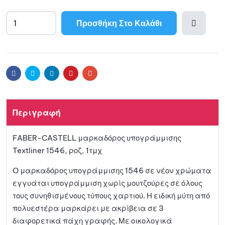
Προσθήκη Στο Καλάθι
Προσθ
ήκη
Facebook
Twitter
Linkedin
Pinterest
Email
στη
Περιγραφή
λίστα
FABER-CASTELL μαρκαδόρος υπογράμμισης
αγαπη
Textliner 1546, ροζ, 1τμχ
μένων
O μαρκαδόρος υπογράμμισης 1546 σε νέον χρώματα
εγγυάται υπογράμμιση χωρίς μουτζούρες σε όλους
τους συνηθισμένους τύπους χαρτιού. Η ειδική μύτη από
πολυεστέρα μαρκάρει με ακρίβεια σε 3
διαφορετικά πάχη γραφής. Με οικολογικά