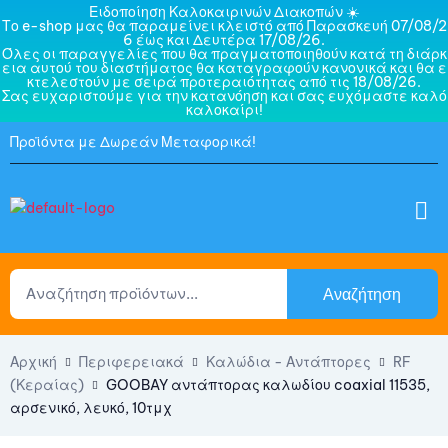
Ειδοποίηση Καλοκαιρινών Διακοπών ☀️
Το e-shop μας θα παραμείνει κλειστό από Παρασκευή 07/08/2
6 έως και Δευτέρα 17/08/26.
Όλες οι παραγγελίες που θα πραγματοποιηθούν κατά τη διάρκ
εια αυτού του διαστήματος θα καταγραφούν κανονικά και θα ε
κτελεστούν με σειρά προτεραιότητας από τις 18/08/26.
Σας ευχαριστούμε για την κατανόηση και σας ευχόμαστε καλό
καλοκαίρι!
Προϊόντα με Δωρεάν Μεταφορικά!
Αναζήτηση
Αρχική
Περιφερειακά
Καλώδια - Αντάπτορες
RF
(Κεραίας)
GOOBAY αντάπτορας καλωδίου coaxial 11535,
αρσενικό, λευκό, 10τμχ