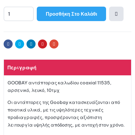
Προσθήκη Στο Καλάθι
Προσθ
ήκη
Facebook
Twitter
Linkedin
Pinterest
Email
στη
Περιγραφή
λίστα
GOOBAY αντάπτορας καλωδίου coaxial 11535,
αγαπη
αρσενικό, λευκό, 10τμχ
μένων
Οι αντάπτορες της Goobay κατασκευάζονται από
ποιοτικά υλικά, με τις υψηλότερες τεχνικές
προδιαγραφές, προσφέροντας αξιόπιστη
λειτουργία υψηλής απόδοσης, με αντοχή στον χρόνο.