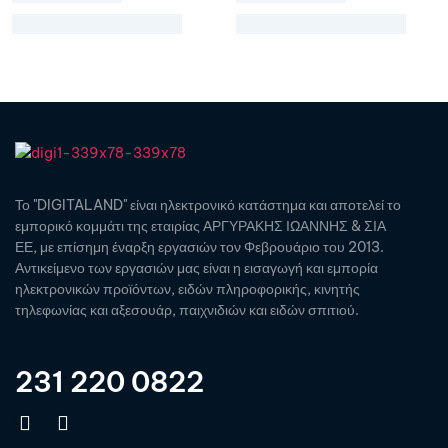
Το "DIGITALAND" είναι ηλεκτρονικό κατάστημα και αποτελεί το
εμπορικό κομμάτι της εταιρίας ΑΡΓΥΡΑΚΗΣ ΙΩΑΝΝΗΣ & ΣΙΑ
ΕΕ, με επίσημη έναρξη εργασιών τον Φεβρουάριο του 2013.
Αντικείμενο των εργασιών μας είναι η εισαγωγή και εμπορία
ηλεκτρονικών προϊόντων, ειδών πληροφορικής, κινητής
τηλεφωνίας και αξεσουάρ, παιχνιδιών και ειδών σπιτιού.
231 220 0822