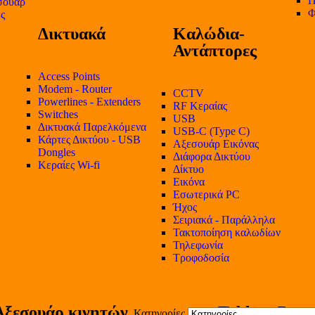
Π
σουάρ
Φ
ες
Δικτυακά
Καλώδια-
Αντάπτορες
Access Points
Modem - Router
CCTV
Powerlines - Extenders
RF Κεραίας
Switches
USB
Δικτυακά Παρελκόμενα
USB-C (Type C)
Κάρτες Δικτύου - USB
Αξεσουάρ Εικόνας
Dongles
Διάφορα Δικτύου
Κεραίες Wi-fi
Δίκτυο
Εικόνα
Εσωτερικά PC
Ήχος
Σειριακά - Παράλληλα
Τακτοποίηση καλωδίων
Τηλεφωνία
Τροφοδοσία
Αξεσουάρ κινητών
Tablet - Part
Κατηγορίες