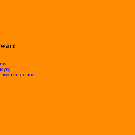
tware
rus
ογές
υργικά συστήματα