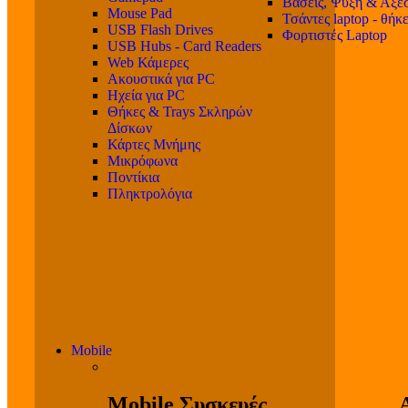
Βάσεις, Ψύξη & Αξε
Mouse Pad
Τσάντες laptop - θήκ
USB Flash Drives
Φορτιστές Laptop
USB Hubs - Card Readers
Web Κάμερες
Ακουστικά για PC
Ηχεία για PC
Θήκες & Trays Σκληρών
Δίσκων
Κάρτες Μνήμης
Μικρόφωνα
Ποντίκια
Πληκτρολόγια
Mobile
Mobile Συσκευές