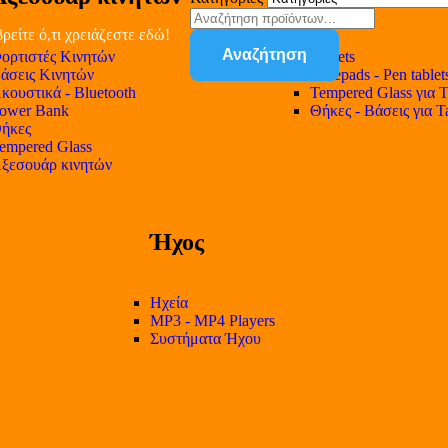
ρείτε ό,τι χρειάζεστε εδώ!
Αναζήτηση
ορτιστές Κινητών
Tablets
άσεις Κινητών
Notepads - Pen tablet
κουστικά - Bluetooth
Tempered Glass για T
ower Bank
Θήκες - Βάσεις για T
ήκες
empered Glass
ξεσουάρ κινητών
Ήχος
Ηχεία
MP3 - MP4 Players
Συστήματα Ήχου