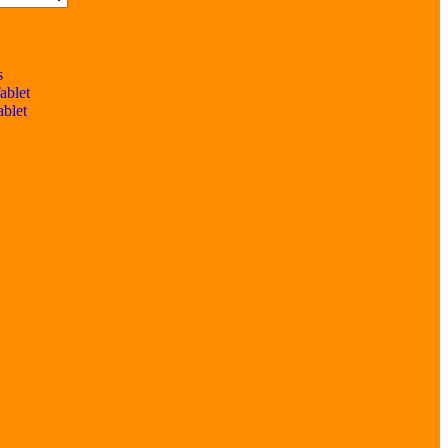
s
ablet
ablet