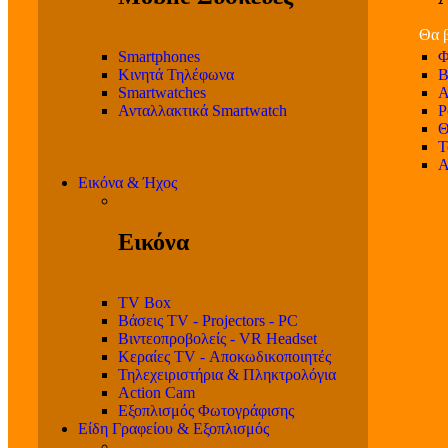
Θα β
Smartphones
Φ
Κινητά Τηλέφωνα
Β
Smartwatches
Α
Ανταλλακτικά Smartwatch
P
Θ
T
Α
Εικόνα & Ήχος
Εικόνα
TV Box
Βάσεις TV - Projectors - PC
Βιντεοπροβολείς - VR Headset
Κεραίες TV - Αποκωδικοποιητές
Τηλεχειριστήρια & Πληκτρολόγια
Action Cam
Εξοπλισμός Φωτογράφισης
Είδη Γραφείου & Εξοπλισμός