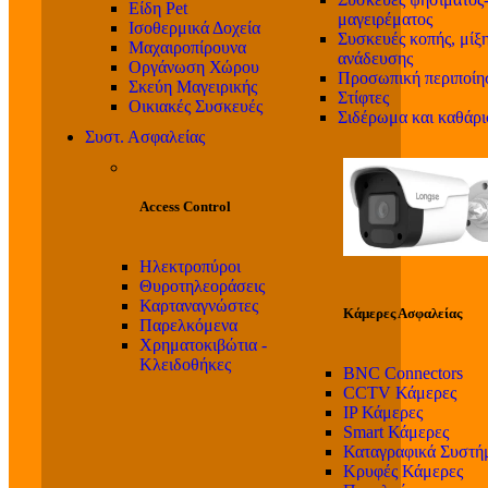
Είδη Pet
μαγειρέματος
Ισοθερμικά Δοχεία
Συσκευές κοπής, μίξη
Μαχαιροπίρουνα
ανάδευσης
Οργάνωση Χώρου
Προσωπική περιποίη
Σκεύη Μαγειρικής
Στίφτες
Οικιακές Συσκευές
Σιδέρωμα και καθάρ
Συστ. Ασφαλείας
Access Control
Ηλεκτροπύροι
Θυροτηλεοράσεις
Καρταναγνώστες
Κάμερες Ασφαλείας
Παρελκόμενα
Χρηματοκιβώτια -
Κλειδοθήκες
BNC Connectors
CCTV Κάμερες
IP Κάμερες
Smart Κάμερες
Καταγραφικά Συστή
Κρυφές Κάμερες