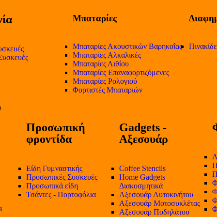
ία
Μπαταρίες
Διαφημ
Μπαταρίες Ακουστικών Βαρηκοΐας
Πινακίδ
υσκευές
Μπαταρίες Αλκαλικές
 Συσκευές
Μπαταρίες Λιθίου
Μπαταρίες Επαναφορτιζόμενες
Μπαταρίες Ρολογιού
Φορτιστές Μπαταριών
Προσωπική
Gadgets -
φροντίδα
Αξεσουάρ
Λ
Π
Είδη Γυμναστικής
Coffee Stencils
Π
Προσωπικές Συσκευές
Home Gadgets –
Φ
Προσωπικά είδη
Διακοσμητικά
Φ
Τσάντες - Πορτοφόλια
Αξεσουάρ Αυτοκινήτου
Φ
Αξεσουάρ Μοτοσυκλέτας
α
Φ
Αξεσουάρ Ποδηλάτου
-