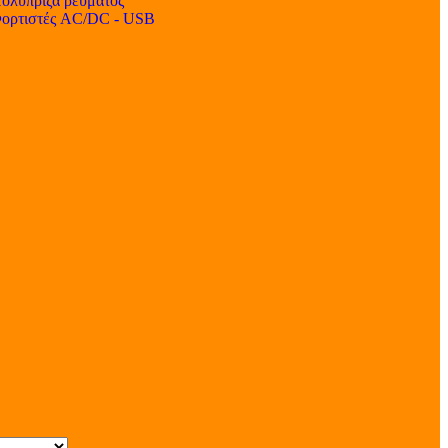
ολύπριζα ρεύματος
ορτιστές AC/DC - USB
s