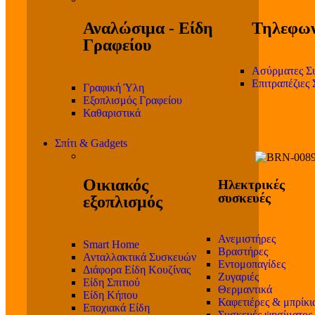
Αναλώσιμα - Είδη
Τηλεφων
Γραφείου
Ασύρματες Σ
Επιτραπέζιες
Γραφική Ύλη
Εξοπλισμός Γραφείου
Καθαριστικά
Σπίτι & Gadgets
Οικιακός
Ηλεκτρικές
συσκευές
εξοπλισμός
Ανεμιστήρες
Smart Home
Βραστήρες
Ανταλλακτικά Συσκευών
Εντομοπαγίδες
Διάφορα Είδη Κουζίνας
Ζυγαριές
Είδη Σπιτιού
Θερμαντικά
Είδη Κήπου
Καφετιέρες & μπρίκι
Εποχιακά Είδη
Συσκευές ψησίματος