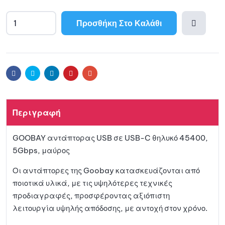
Προσθήκη Στο Καλάθι
A
l
Προσθ
t
e
ήκη
r
Facebook
Twitter
Linkedin
Pinterest
Email
n
a
στη
t
Περιγραφή
i
λίστα
v
GOOBAY αντάπτορας USB σε USB-C θηλυκό 45400,
e
αγαπη
5Gbps, μαύρος
:
μένων
Οι αντάπτορες της Goobay κατασκευάζονται από
ποιοτικά υλικά, με τις υψηλότερες τεχνικές
προδιαγραφές, προσφέροντας αξιόπιστη
λειτουργία υψηλής απόδοσης, με αντοχή στον χρόνο.