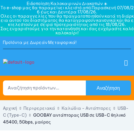
Ειδοποίηση Καλοκαιρινών Διακοπών ☀️
Το e-shop μας θα παραμείνει κλειστό από Παρασκευή 07/08/2
6 έως και Δευτέρα 17/08/26.
Όλες οι παραγγελίες που θα πραγματοποιηθούν κατά τη διάρκ
εια αυτού του διαστήματος θα καταγραφούν κανονικά και θα ε
κτελεστούν με σειρά προτεραιότητας από τις 18/08/26.
Σας ευχαριστούμε για την κατανόηση και σας ευχόμαστε καλό
καλοκαίρι!
Προϊόντα με Δωρεάν Μεταφορικά!
Αναζήτηση
Αρχική
Περιφερειακά
Καλώδια - Αντάπτορες
USB-
C (Type-C)
GOOBAY αντάπτορας USB σε USB-C θηλυκό
45400, 5Gbps, μαύρος