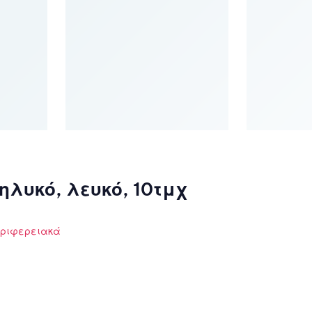
ηλυκό, λευκό, 10τμχ
ριφερειακά