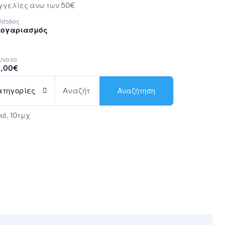
γελίες άνω των 50€
ίσοδος
Λογαριασμός
ύνολο
,00
€
ατηγορίες
Αναζήτηση
κό, 10τμχ