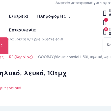
Δωρεάν μεταφορικά για παραγ
Ε
Εταιρεία
Πληροφορίες
1
Επικοινωνία
0
Σ
0
Θα βρείτε ό,τι χρειάζεστε εδώ!
Κ
ες
RF (Κεραίας)
GOOBAY βύσμα coaxial 11501, θηλυκό, λευ
ηλυκό, λευκό, 10τμχ
ριφερειακά