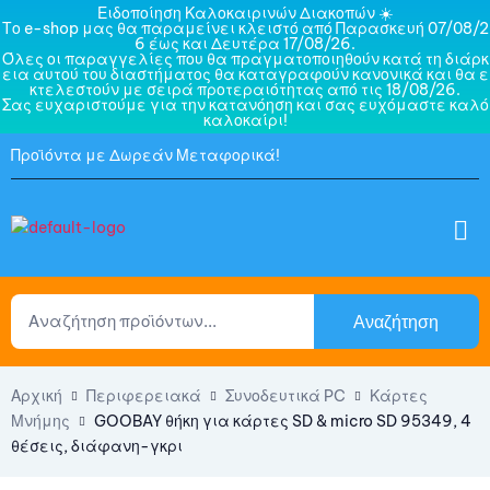
Ειδοποίηση Καλοκαιρινών Διακοπών ☀️
Το e-shop μας θα παραμείνει κλειστό από Παρασκευή 07/08/2
6 έως και Δευτέρα 17/08/26.
Όλες οι παραγγελίες που θα πραγματοποιηθούν κατά τη διάρκ
εια αυτού του διαστήματος θα καταγραφούν κανονικά και θα ε
κτελεστούν με σειρά προτεραιότητας από τις 18/08/26.
Σας ευχαριστούμε για την κατανόηση και σας ευχόμαστε καλό
καλοκαίρι!
Προϊόντα με Δωρεάν Μεταφορικά!
Αναζήτηση
Αρχική
Περιφερειακά
Συνοδευτικά PC
Κάρτες
Μνήμης
GOOBAY θήκη για κάρτες SD & micro SD 95349, 4
θέσεις, διάφανη-γκρι