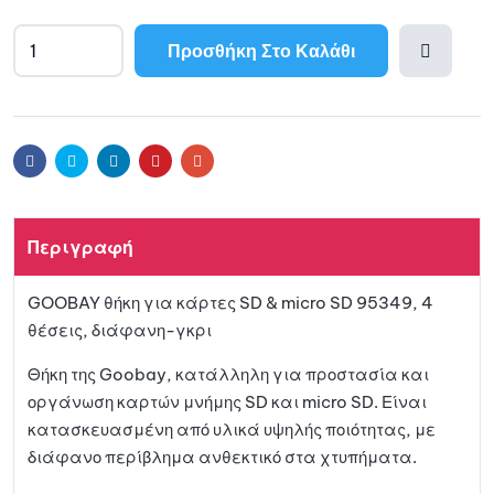
Προσθήκη Στο Καλάθι
Προσθ
ήκη
Facebook
Twitter
Linkedin
Pinterest
Email
στη
Περιγραφή
λίστα
GOOBAY θήκη για κάρτες SD & micro SD 95349, 4
αγαπη
θέσεις, διάφανη-γκρι
μένων
Θήκη της Goobay, κατάλληλη για προστασία και
οργάνωση καρτών μνήμης SD και micro SD. Είναι
κατασκευασμένη από υλικά υψηλής ποιότητας, με
διάφανο περίβλημα ανθεκτικό στα χτυπήματα.