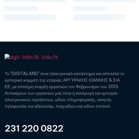
Το "DIGITALAND" είναι ηλεκτρονικό κατάστημα και αποτελεί το
εμπορικό κομμάτι της εταιρίας ΑΡΓΥΡΑΚΗΣ ΙΩΑΝΝΗΣ & ΣΙΑ
ΕΕ, με επίσημη έναρξη εργασιών τον Φεβρουάριο του 2013.
Αντικείμενο των εργασιών μας είναι η εισαγωγή και εμπορία
ηλεκτρονικών προϊόντων, ειδών πληροφορικής, κινητής
τηλεφωνίας και αξεσουάρ, παιχνιδιών και ειδών σπιτιού.
231 220 0822