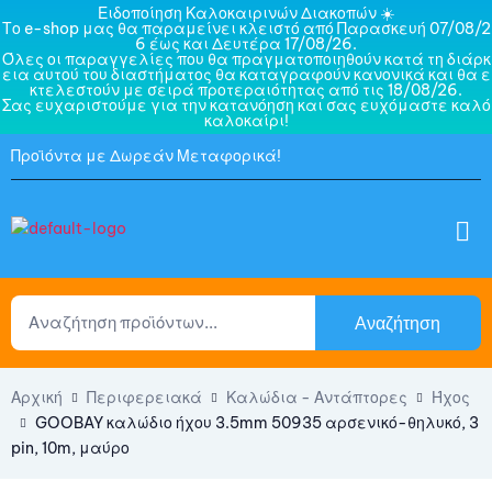
Ειδοποίηση Καλοκαιρινών Διακοπών ☀️
Το e-shop μας θα παραμείνει κλειστό από Παρασκευή 07/08/2
6 έως και Δευτέρα 17/08/26.
Όλες οι παραγγελίες που θα πραγματοποιηθούν κατά τη διάρκ
εια αυτού του διαστήματος θα καταγραφούν κανονικά και θα ε
κτελεστούν με σειρά προτεραιότητας από τις 18/08/26.
Σας ευχαριστούμε για την κατανόηση και σας ευχόμαστε καλό
καλοκαίρι!
Προϊόντα με Δωρεάν Μεταφορικά!
Αναζήτηση
Αρχική
Περιφερειακά
Καλώδια - Αντάπτορες
Ήχος
GOOBAY καλώδιο ήχου 3.5mm 50935 αρσενικό-θηλυκό, 3
pin, 10m, μαύρο