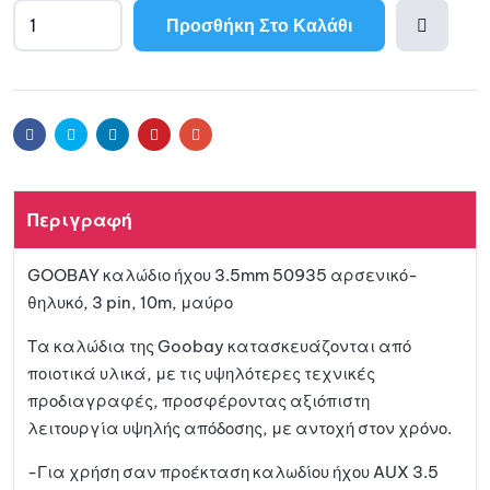
Προσθήκη Στο Καλάθι
A
l
Προσθ
t
e
ήκη
r
Facebook
Twitter
Linkedin
Pinterest
Email
n
a
στη
t
Περιγραφή
i
λίστα
v
GOOBAY καλώδιο ήχου 3.5mm 50935 αρσενικό-
e
αγαπη
θηλυκό, 3 pin, 10m, μαύρο
:
μένων
Τα καλώδια της Goobay κατασκευάζονται από
ποιοτικά υλικά, με τις υψηλότερες τεχνικές
προδιαγραφές, προσφέροντας αξιόπιστη
λειτουργία υψηλής απόδοσης, με αντοχή στον χρόνο.
-Για χρήση σαν προέκταση καλωδίου ήχου AUX 3.5