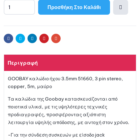
Προσθήκη Στο Καλάθι
Προσθ
ήκη
Facebook
Twitter
Linkedin
Pinterest
Email
στη
Περιγραφή
λίστα
GOOBAY καλώδιο ήχου 3.5mm 51660, 3 pin stereo,
αγαπη
copper, 5m, μαύρο
μένων
Τα καλώδια της Goobay κατασκευάζονται από
ποιοτικά υλικά, με τις υψηλότερες τεχνικές
προδιαγραφές, προσφέροντας αξιόπιστη
λειτουργία υψηλής απόδοσης, με αντοχή στον χρόνο.
-Για την σύνδεση συσκευών με είσοδο jack