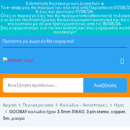
Ειδοποίηση Καλοκαιρινών Διακοπών ☀️
Το e-shop μας θα παραμείνει κλειστό από Παρασκευή 07/08/2
6 έως και Δευτέρα 17/08/26.
Όλες οι παραγγελίες που θα πραγματοποιηθούν κατά τη διάρκ
εια αυτού του διαστήματος θα καταγραφούν κανονικά και θα ε
κτελεστούν με σειρά προτεραιότητας από τις 18/08/26.
Σας ευχαριστούμε για την κατανόηση και σας ευχόμαστε καλό
καλοκαίρι!
Προϊόντα με Δωρεάν Μεταφορικά!
Αναζήτηση
Αρχική
Περιφερειακά
Καλώδια - Αντάπτορες
Ήχος
GOOBAY καλώδιο ήχου 3.5mm 51660, 3 pin stereo, copper,
5m, μαύρο