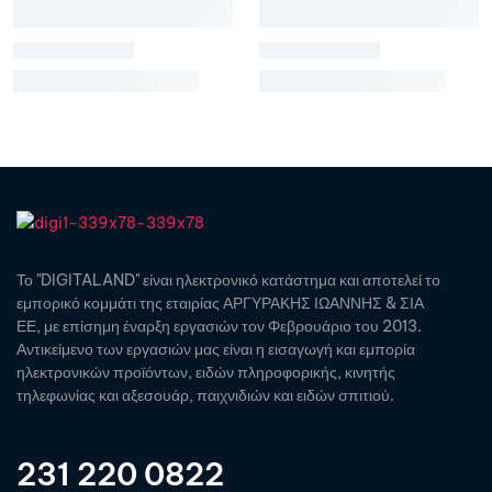
Το "DIGITALAND" είναι ηλεκτρονικό κατάστημα και αποτελεί το
εμπορικό κομμάτι της εταιρίας ΑΡΓΥΡΑΚΗΣ ΙΩΑΝΝΗΣ & ΣΙΑ
ΕΕ, με επίσημη έναρξη εργασιών τον Φεβρουάριο του 2013.
Αντικείμενο των εργασιών μας είναι η εισαγωγή και εμπορία
ηλεκτρονικών προϊόντων, ειδών πληροφορικής, κινητής
τηλεφωνίας και αξεσουάρ, παιχνιδιών και ειδών σπιτιού.
231 220 0822