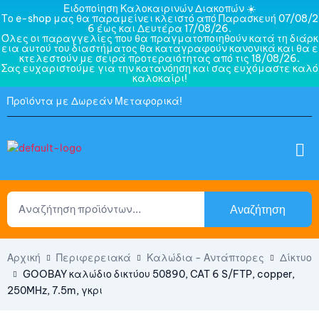
Ειδοποίηση Καλοκαιρινών Διακοπών ☀️
Το e-shop μας θα παραμείνει κλειστό από Παρασκευή 07/08/2
6 έως και Δευτέρα 17/08/26.
Όλες οι παραγγελίες που θα πραγματοποιηθούν κατά τη διάρκ
εια αυτού του διαστήματος θα καταγραφούν κανονικά και θα ε
κτελεστούν με σειρά προτεραιότητας από τις 18/08/26.
Σας ευχαριστούμε για την κατανόηση και σας ευχόμαστε καλό
καλοκαίρι!
Προϊόντα με Δωρεάν Μεταφορικά!
Αναζήτηση
Αρχική
Περιφερειακά
Καλώδια - Αντάπτορες
Δίκτυο
GOOBAY καλώδιο δικτύου 50890, CAT 6 S/FTP, copper,
250MHz, 7.5m, γκρι