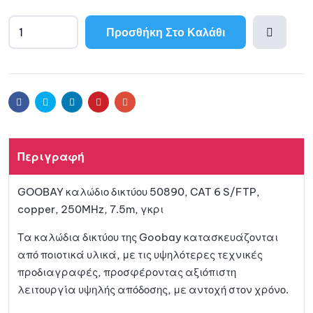
Προσθήκη Στο Καλάθι
Προσθ
ήκη
Facebook
Twitter
Linkedin
Pinterest
Email
στη
Περιγραφή
λίστα
GOOBAY καλώδιο δικτύου 50890, CAT 6 S/FTP,
αγαπη
copper, 250MHz, 7.5m, γκρι
μένων
Τα καλώδια δικτύου της Goobay κατασκευάζονται
από ποιοτικά υλικά, με τις υψηλότερες τεχνικές
προδιαγραφές, προσφέροντας αξιόπιστη
λειτουργία υψηλής απόδοσης, με αντοχή στον χρόνο.