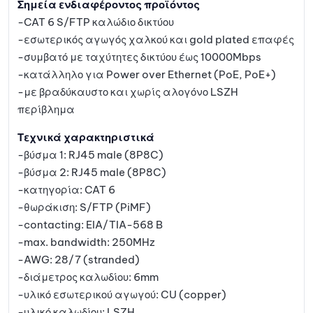
Σημεία ενδιαφέροντος προϊόντος
-CAT 6 S/FTP καλώδιο δικτύου
-εσωτερικός αγωγός χαλκού και gold plated επαφές
-συμβατό με ταχύτητες δικτύου έως 10000Mbps
-κατάλληλο για Power over Ethernet (PoE, PoE+)
-με βραδύκαυστο και χωρίς αλογόνο LSZH
περίβλημα
Τεχνικά χαρακτηριστικά
-βύσμα 1: RJ45 male (8P8C)
-βύσμα 2: RJ45 male (8P8C)
-κατηγορία: CAT 6
-θωράκιση: S/FTP (PiMF)
-contacting: EIA/TIA-568 B
-max. bandwidth: 250MHz
-AWG: 28/7 (stranded)
-διάμετρος καλωδίου: 6mm
-υλικό εσωτερικού αγωγού: CU (copper)
-υλικό καλωδίου: LSZH