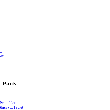
α
ων
- Parts
Pen tablets
ass για Tablet