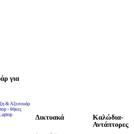
άρ για
ύξη & Αξεσουάρ
top - θήκες
Laptop
Δικτυακά
Καλώδια-
Αντάπτορες