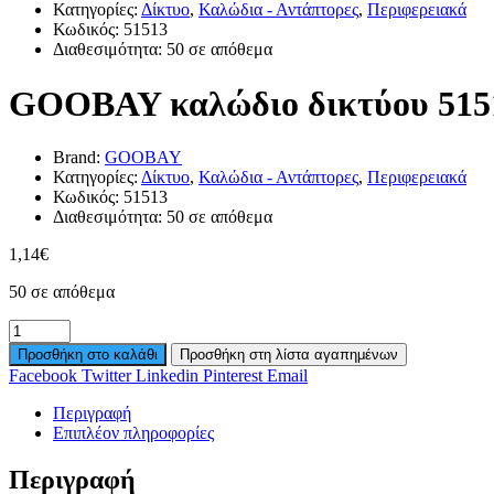
Κατηγορίες:
Δίκτυο
,
Καλώδια - Αντάπτορες
,
Περιφερειακά
Κωδικός:
51513
Διαθεσιμότητα:
50 σε απόθεμα
GOOBAY καλώδιο δικτύου 5151
Brand:
GOOBAY
Κατηγορίες:
Δίκτυο
,
Καλώδια - Αντάπτορες
,
Περιφερειακά
Κωδικός:
51513
Διαθεσιμότητα:
50 σε απόθεμα
1,14
€
50 σε απόθεμα
Προσθήκη στο καλάθι
Προσθήκη στη λίστα αγαπημένων
Facebook
Twitter
Linkedin
Pinterest
Email
Περιγραφή
Επιπλέον πληροφορίες
Περιγραφή