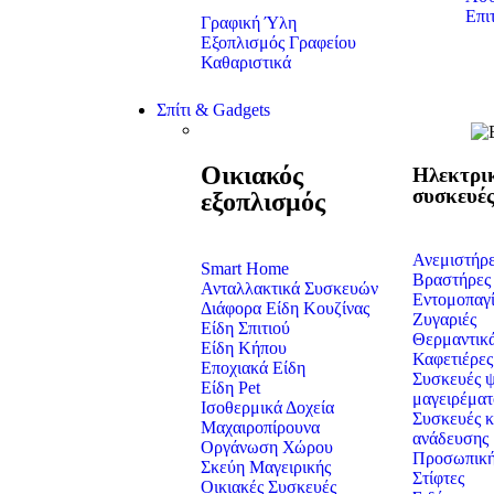
Επι
Γραφική Ύλη
Εξοπλισμός Γραφείου
Καθαριστικά
Σπίτι & Gadgets
Οικιακός
Ηλεκτρι
συσκευέ
εξοπλισμός
Ανεμιστήρ
Smart Home
Βραστήρες
Ανταλλακτικά Συσκευών
Εντομοπαγί
Διάφορα Είδη Κουζίνας
Ζυγαριές
Είδη Σπιτιού
Θερμαντικ
Είδη Κήπου
Καφετιέρες
Εποχιακά Είδη
Συσκευές ψ
Είδη Pet
μαγειρέματ
Ισοθερμικά Δοχεία
Συσκευές κ
Μαχαιροπίρουνα
ανάδευσης
Οργάνωση Χώρου
Προσωπική
Σκεύη Μαγειρικής
Στίφτες
Οικιακές Συσκευές