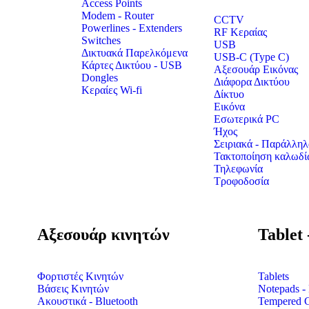
Access Points
Modem - Router
CCTV
Powerlines - Extenders
RF Κεραίας
Switches
USB
Δικτυακά Παρελκόμενα
USB-C (Type C)
Κάρτες Δικτύου - USB
Αξεσουάρ Εικόνας
Dongles
Διάφορα Δικτύου
Κεραίες Wi-fi
Δίκτυο
Εικόνα
Εσωτερικά PC
Ήχος
Σειριακά - Παράλληλ
Τακτοποίηση καλωδί
Τηλεφωνία
Τροφοδοσία
Αξεσουάρ κινητών
Tablet 
Φορτιστές Κινητών
Tablets
Βάσεις Κινητών
Notepads - 
Ακουστικά - Bluetooth
Tempered Gl