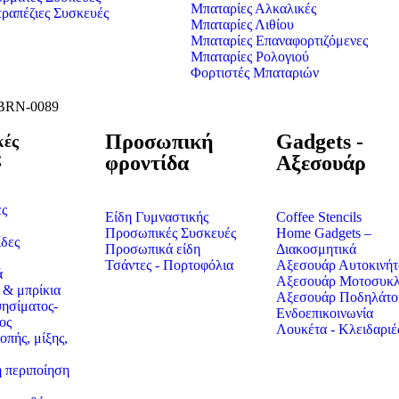
Μπαταρίες Αλκαλικές
τραπέζιες Συσκευές
Μπαταρίες Λιθίου
Μπαταρίες Επαναφορτιζόμενες
Μπαταρίες Ρολογιού
Φορτιστές Μπαταριών
Προσωπική
Gadgets -
κές
ς
φροντίδα
Αξεσουάρ
ες
Είδη Γυμναστικής
Coffee Stencils
Προσωπικές Συσκευές
Home Gadgets –
δες
Προσωπικά είδη
Διακοσμητικά
Τσάντες - Πορτοφόλια
Αξεσουάρ Αυτοκινήτ
ά
Αξεσουάρ Μοτοσυκλ
 & μπρίκια
Αξεσουάρ Ποδηλάτο
ησίματος-
Ενδοεπικοινωνία
ος
Λουκέτα - Κλειδαριέ
οπής, μίξης,
 περιποίηση