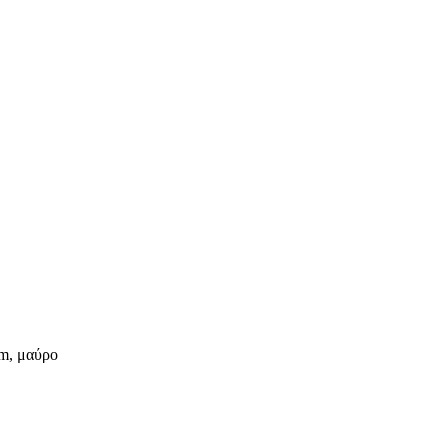
m, μαύρο