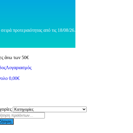
σειρά προτεραιότητας από τις 18/08/26.
ες άνω των 50€
δος
Λογαριασμός
νολο
0,00
€
γορίες
ζήτηση