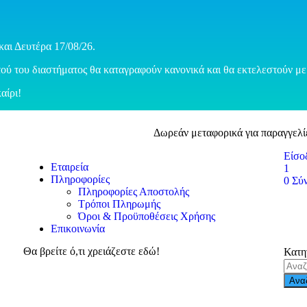
και Δευτέρα 17/08/26.
ού του διαστήματος θα καταγραφούν κανονικά και θα εκτελεστούν με 
αίρι!
Δωρεάν μεταφορικά για παραγγελί
Είσο
Εταιρεία
1
Πληροφορίες
0
Σύ
Πληροφορίες Αποστολής
Τρόποι Πληρωμής
Όροι & Προϋποθέσεις Χρήσης
Επικοινωνία
Θα βρείτε ό,τι χρειάζεστε εδώ!
Κατη
Ανα