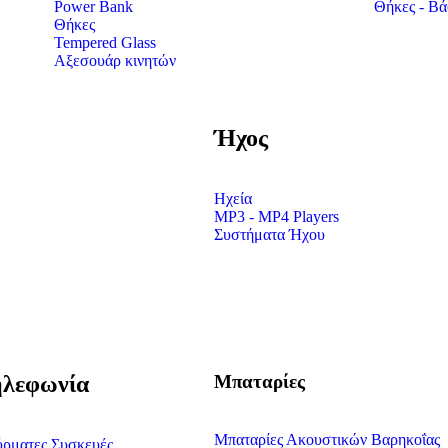
Power Bank
Θήκες - Βάσ
Θήκες
Tempered Glass
Αξεσουάρ κινητών
Ήχος
Ηχεία
MP3 - MP4 Players
Συστήματα Ήχου
λεφωνία
Μπαταρίες
Μπαταρίες Ακουστικών Βαρηκοΐας
ρματες Συσκευές