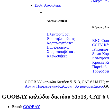
Σιδέρωμα κ
Συστ. Ασφαλείας
Access Control
Κάμερες Ασ
Ηλεκτροπύροι
Θυροτηλεοράσεις
BNC Conn
Καρταναγνώστες
CCTV Κάμ
Παρελκόμενα
IP Κάμερε
Χρηματοκιβώτια -
Smart Κάμ
Κλειδοθήκες
Καταγραφι
Κρυφές Κ
Παρελκόμ
Τροφοδοτ
GOOBAY καλώδιο δικτύου 51513, CAT 6 U/UTP, γω
Αρχική
Περιφερειακά
Καλώδια - Αντάπτορες
Δίκτυο
GO
GOOBAY καλώδιο δικτύου 51513, CAT 6 U
Brand:
GOOBAY