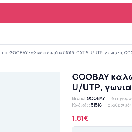
υο
GOOBAY καλώδιο δικτύου 51516, CAT 6 U/UTP, γωνιακό, CC
GOOBAY καλώδ
U/UTP, γωνια
Brand:
GOOBAY
Κατηγορίε
Κωδικός:
51516
Διαθεσιμότ
1,81
€