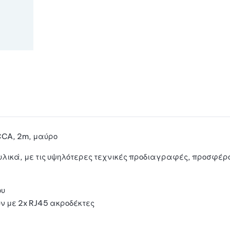
CCA, 2m, μαύρο
λικά, με τις υψηλότερες τεχνικές προδιαγραφές, προσφέρο
ου
ων με 2x RJ45 ακροδέκτες