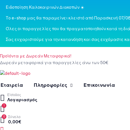
Ειδοποίηση Καλοκαιρινών Διακοπών ☀️
Το e-shop μας θα παραμείνει κλειστό από Παρασκευή 07/08
Όλες οι παραγγελίες που θα πραγματοποιηθούν κατά τη διά
Σας ευχαριστούμε για την κατανόηση και σας ευχόμαστε κα
Προϊόντα με Δωρεάν Μεταφορικά!
Δωρεάν μεταφορικά για παραγγελίες άνω των 50€
Εταιρεία
Πληροφορίες
Επικοινωνία
Είσοδος
Λογαριασμός
1
0
Σύνολο
0,00
€
Menu