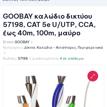
GOOBAY καλώδιο δικτύου
57198, CAT 5e U/UTP, CCA,
έως 40m, 100m, μαύρο
Brand:
GOOBAY
Κατηγορίες:
Δίκτυο
,
Καλώδια - Αντάπτορες
,
Περιφερειακά
Κωδικός:
57198
Διαθεσιμότητα:
4 σε απόθεμα