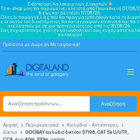
Ειδοποίηση Καλοκαιρινών Διακοπών
Το e-shop μας θα παραμείνει κλειστό από Παρασκευή 07/08/2
6 έως και Δευτέρα 17/08/26.
Όλες οι παραγγελίες που θα πραγματοποιηθούν κατά τη διάρκ
εια αυτού του διαστήματος θα καταγραφούν κανονικά και θα ε
κτελεστούν με σειρά προτεραιότητας από τις 18/08/26.
Σας ευχαριστούμε για την κατανόηση και σας ευχόμαστε καλό
καλοκαίρι!
Προϊόντα με Δωρεάν Μεταφορικά!
Αναζήτηση
Αρχική
Περιφερειακά
Καλώδια - Αντάπτορες
Δίκτυο
GOOBAY καλώδιο δικτύου 57198, CAT 5e U/UTP,
CCA, έως 40m, 100m, μαύρο