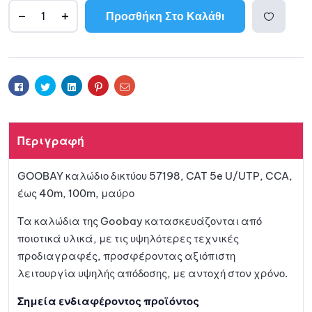
Προσθήκη Στο Καλάθι
A
l
Προσθ
t
e
ήκη
r
Facebook
Twitter
Linkedin
Pinterest
Email
n
a
στη
t
Περιγραφή
i
λίστα
v
GOOBAY καλώδιο δικτύου 57198, CAT 5e U/UTP, CCA,
e
αγαπη
έως 40m, 100m, μαύρο
:
μένων
Τα καλώδια της Goobay κατασκευάζονται από
ποιοτικά υλικά, με τις υψηλότερες τεχνικές
προδιαγραφές, προσφέροντας αξιόπιστη
λειτουργία υψηλής απόδοσης, με αντοχή στον χρόνο.
Σημεία ενδιαφέροντος προϊόντος