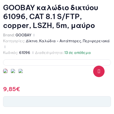
GOOBAY καλώδιο δικτύου
61096, CAT 8.1 S/FTP,
copper, LSZH, 5m, μαύρο
Brand:
GOOBAY
Κατηγορίες:
Δίκτυο
,
Καλώδια - Αντάπτορες
,
Περιφερειακά
Κωδικός:
61096
Διαθεσιμότητα:
13 σε απόθεμα
🔍
9,85
€