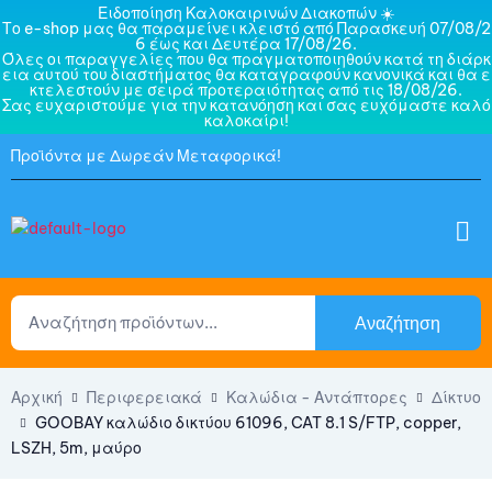
Ειδοποίηση Καλοκαιρινών Διακοπών ☀️
Το e-shop μας θα παραμείνει κλειστό από Παρασκευή 07/08/2
6 έως και Δευτέρα 17/08/26.
Όλες οι παραγγελίες που θα πραγματοποιηθούν κατά τη διάρκ
εια αυτού του διαστήματος θα καταγραφούν κανονικά και θα ε
κτελεστούν με σειρά προτεραιότητας από τις 18/08/26.
Σας ευχαριστούμε για την κατανόηση και σας ευχόμαστε καλό
καλοκαίρι!
Προϊόντα με Δωρεάν Μεταφορικά!
Αναζήτηση
Αρχική
Περιφερειακά
Καλώδια - Αντάπτορες
Δίκτυο
GOOBAY καλώδιο δικτύου 61096, CAT 8.1 S/FTP, copper,
LSZH, 5m, μαύρο