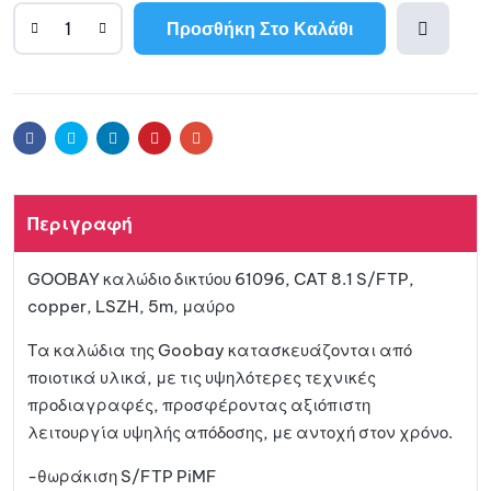
Προσθήκη Στο Καλάθι
A
l
Προσθ
t
e
ήκη
r
Facebook
Twitter
Linkedin
Pinterest
Email
n
a
στη
t
Περιγραφή
i
λίστα
v
GOOBAY καλώδιο δικτύου 61096, CAT 8.1 S/FTP,
e
αγαπη
copper, LSZH, 5m, μαύρο
:
μένων
Τα καλώδια της Goobay κατασκευάζονται από
ποιοτικά υλικά, με τις υψηλότερες τεχνικές
προδιαγραφές, προσφέροντας αξιόπιστη
λειτουργία υψηλής απόδοσης, με αντοχή στον χρόνο.
-θωράκιση S/FTP PiMF