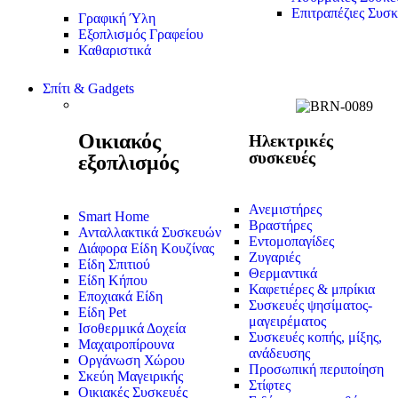
Επιτραπέζιες Συσκ
Γραφική Ύλη
Εξοπλισμός Γραφείου
Καθαριστικά
Σπίτι & Gadgets
Οικιακός
Ηλεκτρικές
συσκευές
εξοπλισμός
Ανεμιστήρες
Smart Home
Βραστήρες
Ανταλλακτικά Συσκευών
Εντομοπαγίδες
Διάφορα Είδη Κουζίνας
Ζυγαριές
Είδη Σπιτιού
Θερμαντικά
Είδη Κήπου
Καφετιέρες & μπρίκια
Εποχιακά Είδη
Συσκευές ψησίματος-
Είδη Pet
μαγειρέματος
Ισοθερμικά Δοχεία
Συσκευές κοπής, μίξης,
Μαχαιροπίρουνα
ανάδευσης
Οργάνωση Χώρου
Προσωπική περιποίηση
Σκεύη Μαγειρικής
Στίφτες
Οικιακές Συσκευές