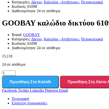
Κατηγορίες:
Δίκτυο
,
Καλώδια - Αντάπτορες
,
Περιφερειακά
Κωδικός:
61098
Διαθεσιμότητα:
24 σε απόθεμα
GOOBAY καλώδιο δικτύου 61098
Brand:
GOOBAY
Κατηγορίες:
Δίκτυο
,
Καλώδια - Αντάπτορες
,
Περιφερειακά
Κωδικός:
61098
Διαθεσιμότητα:
24 σε απόθεμα
15,11
€
24 σε απόθεμα
Προσθήκη Στο Καλάθι
Προσθήκη Στη Λίστα
Facebook
Twitter
Linkedin
Pinterest
Email
Περιγραφή
Επιπλέον πληροφορίες