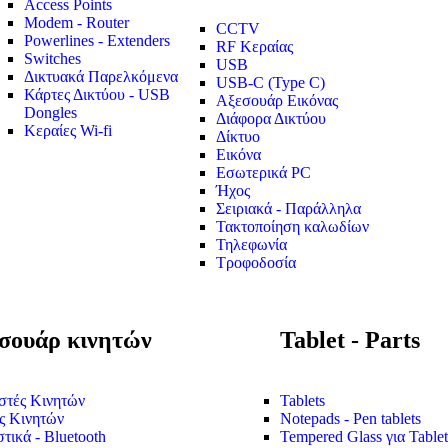
Access Points
Modem - Router
CCTV
Powerlines - Extenders
RF Κεραίας
Switches
USB
Δικτυακά Παρελκόμενα
USB-C (Type C)
Κάρτες Δικτύου - USB
Αξεσουάρ Εικόνας
Dongles
Διάφορα Δικτύου
Κεραίες Wi-fi
Δίκτυο
Εικόνα
Εσωτερικά PC
Ήχος
Σειριακά - Παράλληλα
Τακτοποίηση καλωδίων
Τηλεφωνία
Τροφοδοσία
σουάρ κινητών
Tablet - Parts
στές Κινητών
Tablets
ς Κινητών
Notepads - Pen tablets
τικά - Bluetooth
Tempered Glass για Tablet