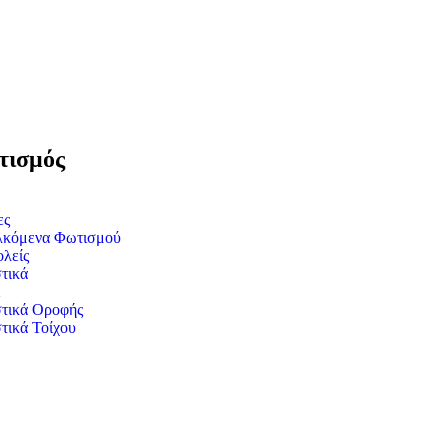
ισμός
ες
λκόμενα Φωτισμού
λείς
τικά
τικά Οροφής
τικά Τοίχου