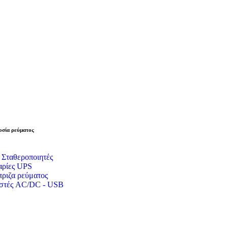
σία ρεύματος
 Σταθεροποιητές
ρίες UPS
ριζα ρεύματος
στές AC/DC - USB