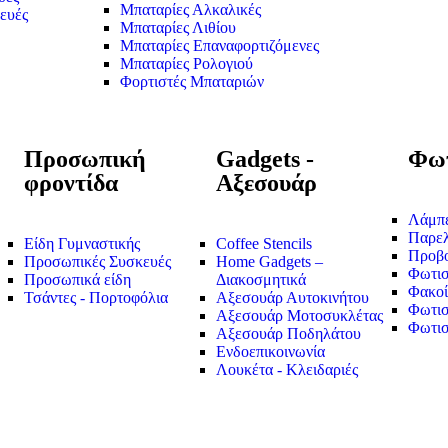
Μπαταρίες Αλκαλικές
ευές
Μπαταρίες Λιθίου
Μπαταρίες Επαναφορτιζόμενες
Μπαταρίες Ρολογιού
Φορτιστές Μπαταριών
Προσωπική
Gadgets -
Φωτ
φροντίδα
Αξεσουάρ
Λάμπ
Παρε
Είδη Γυμναστικής
Coffee Stencils
Προβο
Προσωπικές Συσκευές
Home Gadgets –
Φωτισ
Προσωπικά είδη
Διακοσμητικά
Φακοί
Τσάντες - Πορτοφόλια
Αξεσουάρ Αυτοκινήτου
Φωτισ
Αξεσουάρ Μοτοσυκλέτας
Φωτισ
Αξεσουάρ Ποδηλάτου
Ενδοεπικοινωνία
Λουκέτα - Κλειδαριές