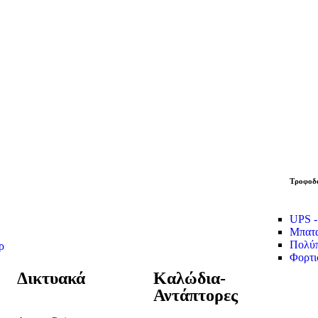
Τροφοδο
UPS -
Μπατα
Πολύπ
ρ
Φορτι
Δικτυακά
Καλώδια-
Αντάπτορες