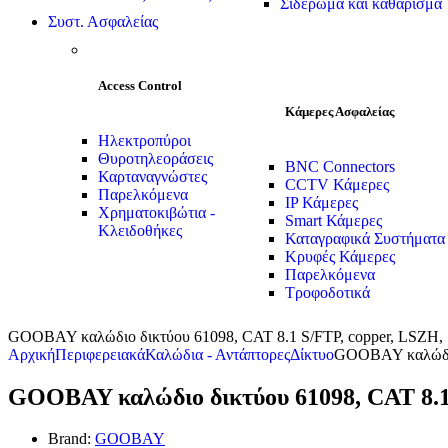
Σιδέρωμα και καθάρισμα
Συστ. Ασφαλείας
Access Control
Κάμερες Ασφαλείας
Ηλεκτροπύροι
Θυροτηλεοράσεις
BNC Connectors
Καρταναγνώστες
CCTV Κάμερες
Παρελκόμενα
IP Κάμερες
Χρηματοκιβώτια -
Smart Κάμερες
Κλειδοθήκες
Καταγραφικά Συστήματα
Κρυφές Κάμερες
Παρελκόμενα
Τροφοδοτικά
GOOBAY καλώδιο δικτύου 61098, CAT 8.1 S/FTP, copper, LSZH,
Αρχική
Περιφερειακά
Καλώδια - Αντάπτορες
Δίκτυο
GOOBAY καλώδιο 
GOOBAY καλώδιο δικτύου 61098, CAT 8.1
Brand:
GOOBAY