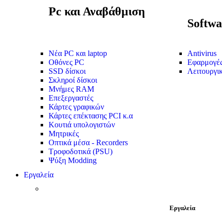
Pc και Αναβάθμιση
Softwa
Νέα PC και laptop
Antivirus
Οθόνες PC
Εφαρμογέ
SSD δίσκοι
Λειτουργι
Σκληροί δίσκοι
Μνήμες RAM
Επεξεργαστές
Κάρτες γραφικών
Κάρτες επέκτασης PCI κ.α
Κουτιά υπολογιστών
Μητρικές
Οπτικά μέσα - Recorders
Τροφοδοτικά (PSU)
Ψύξη Modding
Εργαλεία
Εργαλεία