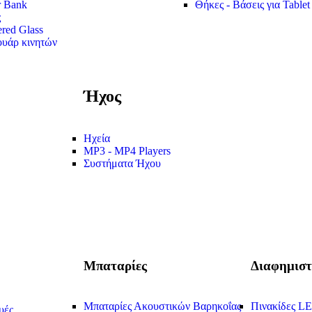
 Bank
Θήκες - Βάσεις για Tablet
ς
red Glass
υάρ κινητών
Ήχος
Ηχεία
MP3 - MP4 Players
Συστήματα Ήχου
Μπαταρίες
Διαφημιστ
Μπαταρίες Ακουστικών Βαρηκοΐας
Πινακίδες L
υές