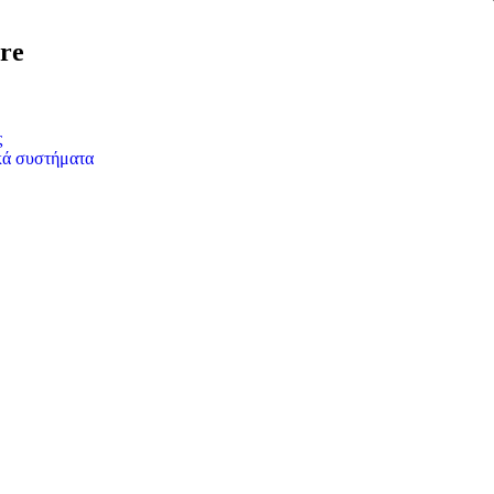
re
ς
κά συστήματα