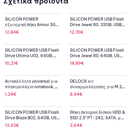
Σχετικά προϊόντα
SILICON POWER
SILICON POWER USB Flash
εξωτερική θήκη Armor 30
Drive Jewel 80, 32GB, USB
HDD 2.5" slim, USB 3.1,
3.2, ασημί
12,84
€
12,70
€
shockproof
SILICON POWER USB Flash
SILICON POWER USB Flash
Drive Ultima U02, 64GB,
Drive Jewel 80, 64GB, USB
USB 2.0, μαύρο
3.2, ασημί
10,21
€
18,89
€
Αυτοκόλλητο universal για
DELOCK κιτ
πληκτρολόγιο notebook,
συναρμολόγησης για M.2
White (0.11mm)
SSD/Module 18288, 31τμχ
1,29
€
8,44
€
SILICON POWER USB Flash
Θήκη σκληρού δίσκου HDD &
Drive Blaze B02, 64GB, USB
SSD 2.5" PT-242, SATA, με
3.2, μαύρο
ύψος 12.7mm
13,42
€
2,64
€