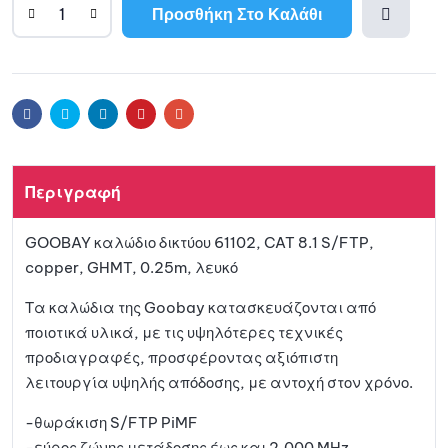
Προσθήκη Στο Καλάθι
Προσθ
ήκη
Facebook
Twitter
Linkedin
Pinterest
Email
στη
Περιγραφή
λίστα
GOOBAY καλώδιο δικτύου 61102, CAT 8.1 S/FTP,
αγαπη
copper, GHMT, 0.25m, λευκό
μένων
Τα καλώδια της Goobay κατασκευάζονται από
ποιοτικά υλικά, με τις υψηλότερες τεχνικές
προδιαγραφές, προσφέροντας αξιόπιστη
λειτουργία υψηλής απόδοσης, με αντοχή στον χρόνο.
-θωράκιση S/FTP PiMF
-εύρος ζώνης μετάδοσης έως και 2,000 MHz