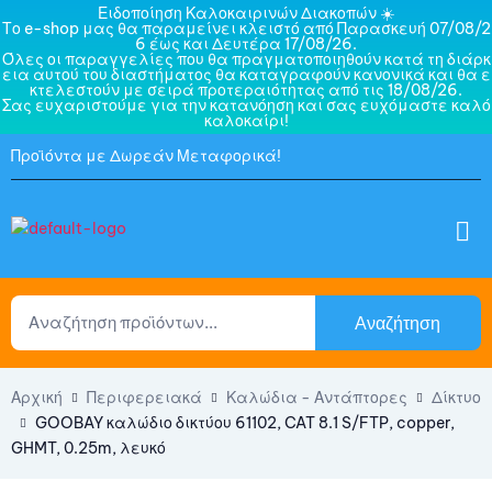
Ειδοποίηση Καλοκαιρινών Διακοπών ☀️
Το e-shop μας θα παραμείνει κλειστό από Παρασκευή 07/08/2
6 έως και Δευτέρα 17/08/26.
Όλες οι παραγγελίες που θα πραγματοποιηθούν κατά τη διάρκ
εια αυτού του διαστήματος θα καταγραφούν κανονικά και θα ε
κτελεστούν με σειρά προτεραιότητας από τις 18/08/26.
Σας ευχαριστούμε για την κατανόηση και σας ευχόμαστε καλό
καλοκαίρι!
Προϊόντα με Δωρεάν Μεταφορικά!
Αναζήτηση
Αρχική
Περιφερειακά
Καλώδια - Αντάπτορες
Δίκτυο
GOOBAY καλώδιο δικτύου 61102, CAT 8.1 S/FTP, copper,
GHMT, 0.25m, λευκό