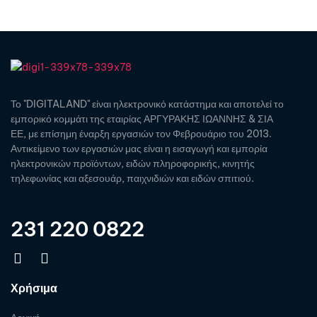
Το "DIGITALAND" είναι ηλεκτρονικό κατάστημα και αποτελεί το
εμπορικό κομμάτι της εταιρίας ΑΡΓΥΡΑΚΗΣ ΙΩΑΝΝΗΣ & ΣΙΑ
ΕΕ, με επίσημη έναρξη εργασιών τον Φεβρουάριο του 2013.
Αντικείμενο των εργασιών μας είναι η εισαγωγή και εμπορία
ηλεκτρονικών προϊόντων, ειδών πληροφορικής, κινητής
τηλεφωνίας και αξεσουάρ, παιχνιδιών και ειδών σπιτιού.
231 220 0822
Χρήσιμα