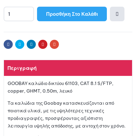
Προσθήκη Στο Καλάθι
Προσθ
ήκη
Facebook
Twitter
Linkedin
Pinterest
Email
στη
Περιγραφή
λίστα
GOOBAY καλώδιο δικτύου 61103, CAT 8.1 S/FTP,
αγαπη
copper, GHMT, 0.50m, λευκό
μένων
Τα καλώδια της Goobay κατασκευάζονται από
ποιοτικά υλικά, με τις υψηλότερες τεχνικές
προδιαγραφές, προσφέροντας αξιόπιστη
λειτουργία υψηλής απόδοσης, με αντοχή στον χρόνο.