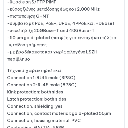
-θωράκιση S/FTP PiMF
-εύρος ζώνης μετάδοσης έως και 2,000 MHz
-πιστοποίηση GHMT
-συμβατό με PoE, PoE+, UPoE, 4PPoE και HDBaseT
-υποστήριξη 25GBase-T and 40GBase-T
-50 μm gold-plated επαφές για αντοχή και τέλεια
μετάδοση σήματος
-με βραδύκαυστο και χωρίς αλογόνο LSZH
περίβλημα
Τεχνικά χαρακτηριστικά
Connection 1: RJ45 male (8P8C)
Connection 2: RJ45 male (8P8C)
Kink protection: both sides
Latch protection: both sides
Connection, shielding: yes
Connection, contact material: gold-plated 50µm
Connection, housing material: PVC
Contacting: EIA/TIA-568B