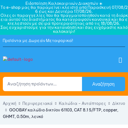
Ειδοποίηση Καλοκαιρινών Διακοπών ☀️
Το e-shop μας θα παραμείνει κλειστό από Παρασκευή 07/08/2
6 έως και Δευτέρα 17/08/26.
Όλες οι παραγγελίες που θα πραγματοποιηθούν κατά τη διάρκ
εια αυτού του διαστήματος θα καταγραφούν κανονικά και θα ε
κτελεστούν με σειρά προτεραιότητας από τις 18/08/26.
Σας ευχαριστούμε για την κατανόηση και σας ευχόμαστε καλό
καλοκαίρι!
Προϊόντα με Δωρεάν Μεταφορικά!
Αναζήτηση
Αρχική
Περιφερειακά
Καλώδια - Αντάπτορες
Δίκτυο
GOOBAY καλώδιο δικτύου 61103, CAT 8.1 S/FTP, copper,
GHMT, 0.50m, λευκό