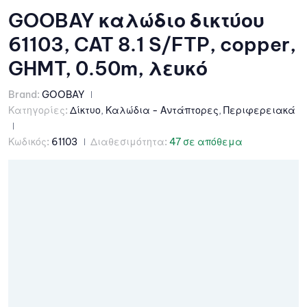
GOOBAY καλώδιο δικτύου
61103, CAT 8.1 S/FTP, copper,
GHMT, 0.50m, λευκό
Brand:
GOOBAY
Κατηγορίες:
Δίκτυο
,
Καλώδια - Αντάπτορες
,
Περιφερειακά
Κωδικός:
61103
Διαθεσιμότητα:
47 σε απόθεμα