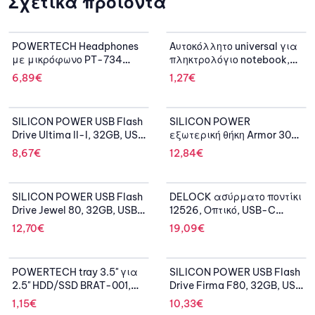
Σχετικά προϊόντα
OUT OF STOCK
OUT OF STOCK
POWERTECH Headphones
Αυτοκόλλητο universal για
με μικρόφωνο PT-734
πληκτρολόγιο notebook,
105dB, 40mm, 3.5mm, 1.8m,
Black (0.11mm)
6,89
€
1,27
€
μαύρο
SILICON POWER USB Flash
SILICON POWER
Drive Ultima II-I, 32GB, USB
εξωτερική θήκη Armor 30
2.0, μαύρο
HDD 2.5" slim, USB 3.1,
8,67
€
12,84
€
shockproof
SILICON POWER USB Flash
DELOCK ασύρματο ποντίκι
Drive Jewel 80, 32GB, USB
12526, Οπτικό, USB-C
3.2, ασημί
receiver, 3-button, μαύρο
12,70
€
19,09
€
POWERTECH tray 3.5" για
SILICON POWER USB Flash
2.5" HDD/SSD BRAT-001,
Drive Firma F80, 32GB, USB
μεταλλικό, μαύρο
2.0, ασημί
1,15
€
10,33
€