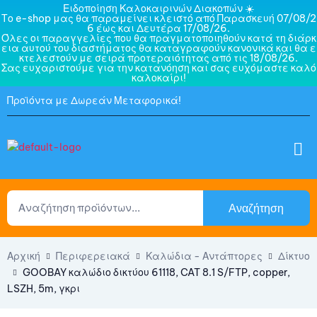
Ειδοποίηση Καλοκαιρινών Διακοπών ☀️
Το e-shop μας θα παραμείνει κλειστό από Παρασκευή 07/08/2
6 έως και Δευτέρα 17/08/26.
Όλες οι παραγγελίες που θα πραγματοποιηθούν κατά τη διάρκ
εια αυτού του διαστήματος θα καταγραφούν κανονικά και θα ε
κτελεστούν με σειρά προτεραιότητας από τις 18/08/26.
Σας ευχαριστούμε για την κατανόηση και σας ευχόμαστε καλό
καλοκαίρι!
Προϊόντα με Δωρεάν Μεταφορικά!
Αναζήτηση
Αρχική
Περιφερειακά
Καλώδια - Αντάπτορες
Δίκτυο
GOOBAY καλώδιο δικτύου 61118, CAT 8.1 S/FTP, copper,
LSZH, 5m, γκρι