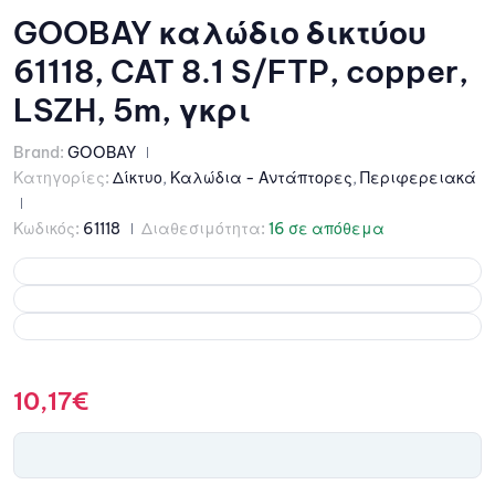
GOOBAY καλώδιο δικτύου
61118, CAT 8.1 S/FTP, copper,
LSZH, 5m, γκρι
Brand:
GOOBAY
Κατηγορίες:
Δίκτυο
,
Καλώδια - Αντάπτορες
,
Περιφερειακά
Κωδικός:
61118
Διαθεσιμότητα:
16 σε απόθεμα
10,17
€