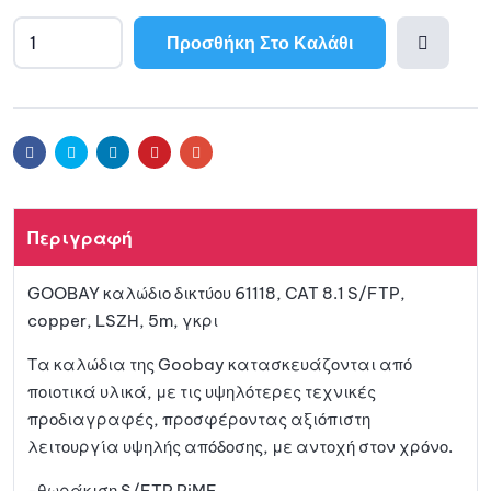
Προσθήκη Στο Καλάθι
Προσθ
ήκη
Facebook
Twitter
Linkedin
Pinterest
Email
στη
Περιγραφή
λίστα
GOOBAY καλώδιο δικτύου 61118, CAT 8.1 S/FTP,
αγαπη
copper, LSZH, 5m, γκρι
μένων
Τα καλώδια της Goobay κατασκευάζονται από
ποιοτικά υλικά, με τις υψηλότερες τεχνικές
προδιαγραφές, προσφέροντας αξιόπιστη
λειτουργία υψηλής απόδοσης, με αντοχή στον χρόνο.
-θωράκιση S/FTP PiMF