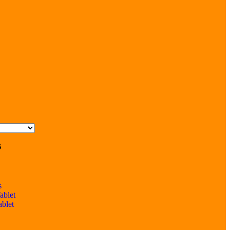
s
s
ablet
ablet