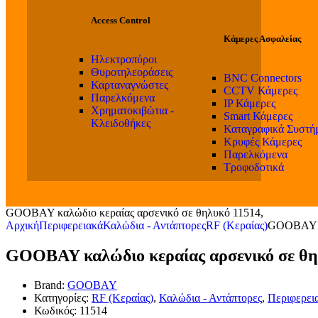
Access Control
Κάμερες Ασφαλείας
Ηλεκτροπύροι
Θυροτηλεοράσεις
BNC Connectors
Καρταναγνώστες
CCTV Κάμερες
Παρελκόμενα
IP Κάμερες
Χρηματοκιβώτια -
Smart Κάμερες
Κλειδοθήκες
Καταγραφικά Συστή
Κρυφές Κάμερες
Παρελκόμενα
Τροφοδοτικά
GOOBAY καλώδιο κεραίας αρσενικό σε θηλυκό 11514,
Αρχική
Περιφερειακά
Καλώδια - Αντάπτορες
RF (Κεραίας)
GOOBAY κα
GOOBAY καλώδιο κεραίας αρσενικό σε θηλ
Brand:
GOOBAY
Κατηγορίες:
RF (Κεραίας)
,
Καλώδια - Αντάπτορες
,
Περιφερει
Κωδικός:
11514