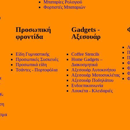
Μπαταρίες Ρολογιού
Φορτιστές Μπαταριών
Προσωπική
Gadgets -
φροντίδα
Αξεσουάρ
Λ
Π
Είδη Γυμναστικής
Coffee Stencils
Π
Προσωπικές Συσκευές
Home Gadgets –
Φ
Προσωπικά είδη
Διακοσμητικά
Φ
Τσάντες - Πορτοφόλια
Αξεσουάρ Αυτοκινήτου
Φ
Αξεσουάρ Μοτοσυκλέτας
α
Φ
Αξεσουάρ Ποδηλάτου
-
Ενδοεπικοινωνία
Λουκέτα - Κλειδαριές
ς,
ση
ισμα