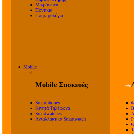
Μικρόφωνα
Ποντίκια
Πληκτρολόγια
Mobile
Mobile Συσκευές
Θα β
Smartphones
Φ
Κινητά Τηλέφωνα
Β
Smartwatches
Α
Ανταλλακτικά Smartwatch
P
Θ
T