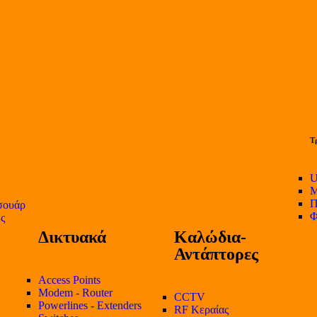
Τ
U
Μ
Π
σουάρ
Φ
ες
Δικτυακά
Καλώδια-
Αντάπτορες
Access Points
Modem - Router
CCTV
Powerlines - Extenders
RF Κεραίας