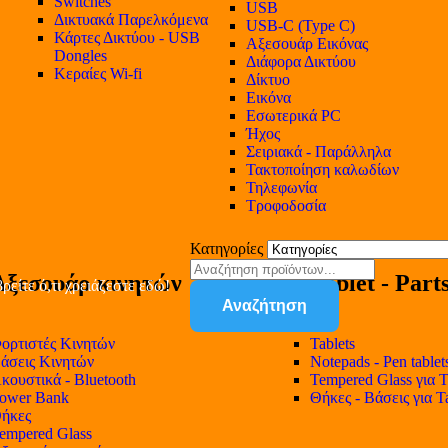
Switches
USB
Δικτυακά Παρελκόμενα
USB-C (Type C)
Κάρτες Δικτύου - USB
Αξεσουάρ Εικόνας
Dongles
Διάφορα Δικτύου
Κεραίες Wi-fi
Δίκτυο
Εικόνα
Εσωτερικά PC
Ήχος
Σειριακά - Παράλληλα
Τακτοποίηση καλωδίων
Τηλεφωνία
Τροφοδοσία
Κατηγορίες
Αξεσουάρ κινητών
Tablet - Part
ρείτε ό,τι χρειάζεστε εδώ!
Αναζήτηση
ορτιστές Κινητών
Tablets
άσεις Κινητών
Notepads - Pen tablet
κουστικά - Bluetooth
Tempered Glass για T
ower Bank
Θήκες - Βάσεις για T
ήκες
empered Glass