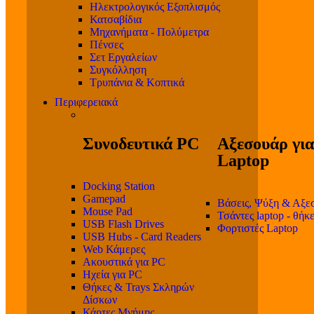
Ηλεκτρολογικός Εξοπλισμός
Κατσαβίδια
Μηχανήματα - Πολύμετρα
Πένσες
Σετ Εργαλείων
Συγκόλληση
Τρυπάνια & Κοπτικά
Περιφερειακά
Συνοδευτικά PC
Αξεσουάρ για
Laptop
Docking Station
Gamepad
Βάσεις, Ψύξη & Αξε
Mouse Pad
Τσάντες laptop - θήκ
USB Flash Drives
Φορτιστές Laptop
USB Hubs - Card Readers
Web Κάμερες
Ακουστικά για PC
Ηχεία για PC
Θήκες & Trays Σκληρών
Δίσκων
Κάρτες Μνήμης