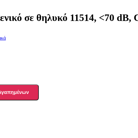
ικό σε θηλυκό 11514, <70 dB, 
ακά
 Αγαπημένων