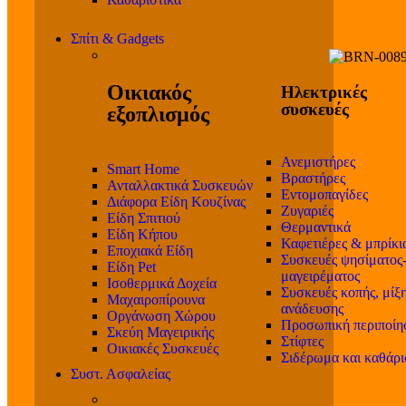
Σπίτι & Gadgets
Οικιακός
Ηλεκτρικές
συσκευές
εξοπλισμός
Ανεμιστήρες
Smart Home
Βραστήρες
Ανταλλακτικά Συσκευών
Εντομοπαγίδες
Διάφορα Είδη Κουζίνας
Ζυγαριές
Είδη Σπιτιού
Θερμαντικά
Είδη Κήπου
Καφετιέρες & μπρίκι
Εποχιακά Είδη
Συσκευές ψησίματος
Είδη Pet
μαγειρέματος
Ισοθερμικά Δοχεία
Συσκευές κοπής, μίξη
Μαχαιροπίρουνα
ανάδευσης
Οργάνωση Χώρου
Προσωπική περιποίη
Σκεύη Μαγειρικής
Στίφτες
Οικιακές Συσκευές
Σιδέρωμα και καθάρ
Συστ. Ασφαλείας