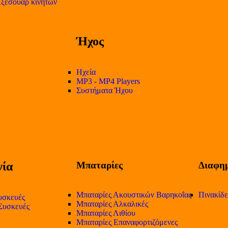
ξεσουάρ κινητών
Ήχος
Ηχεία
MP3 - MP4 Players
Συστήματα Ήχου
ία
Μπαταρίες
Διαφημ
Μπαταρίες Ακουστικών Βαρηκοΐας
Πινακίδ
υσκευές
Μπαταρίες Αλκαλικές
 Συσκευές
Μπαταρίες Λιθίου
Μπαταρίες Επαναφορτιζόμενες