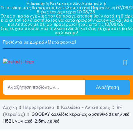
Ειδοποίηση Καλοκαιρινών Διακοπών ☀️
Το e-shop μας θα παραμείνει κλειστό από Παρασκευή 07/08/2
6 έως και Δευτέρα 17/08/26.
Όλες οι παραγγελίες που θα πραγματοποιηθούν κατά τη διάρκ
εια αυτού του διαστήματος θα καταγραφούν κανονικά και θα ε
κτελεστούν με σειρά προτεραιότητας από τις 18/08/26.
Σας ευχαριστούμε για την κατανόηση και σας ευχόμαστε καλό
καλοκαίρι!
Προϊόντα με Δωρεάν Μεταφορικά!
Αναζήτηση
Αρχική
Περιφερειακά
Καλώδια - Αντάπτορες
RF
(Κεραίας)
GOOBAY καλώδιο κεραίας αρσενικό σε θηλυκό
11521, γωνιακό, 2.5m, λευκό