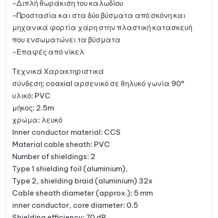
-Διπλή θωράκιση του καλωδίου
-Προστασία και στα δύο βύσματα από σκόνη και
μηχανικά φορτία χάρη στην πλαστική κατασκευή
που ενσωματώνει τα βύσματα
-Επαφές από νίκελ
Τεχνικά Χαρακτηριστικά
σύνδεση: coaxial αρσενικό σε θηλυκό γωνία 90°
υλικό: PVC
μήκος: 2.5m
χρώμα: λευκό
Inner conductor material: CCS
Material cable sheath: PVC
Number of shieldings: 2
Type 1 shielding foil (aluminium),
Type 2, shielding braid (aluminium) 32x
Cable sheath diameter (approx.): 5 mm
inner conductor, core diameter: 0.5
Shielding efficiency: 70 dB