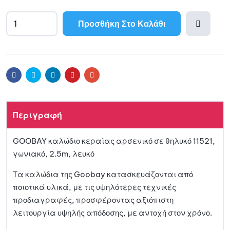
Προσθήκη Στο Καλάθι
A
l
Προσθ
t
e
ήκη
r
Facebook
Twitter
Linkedin
Pinterest
Email
n
a
στη
t
Περιγραφή
i
λίστα
v
GOOBAY καλώδιο κεραίας αρσενικό σε θηλυκό 11521,
e
αγαπη
γωνιακό, 2.5m, λευκό
:
μένων
Τα καλώδια της Goobay κατασκευάζονται από
ποιοτικά υλικά, με τις υψηλότερες τεχνικές
προδιαγραφές, προσφέροντας αξιόπιστη
λειτουργία υψηλής απόδοσης, με αντοχή στον χρόνο.