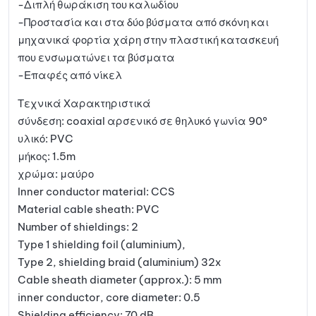
-Διπλή θωράκιση του καλωδίου
-Προστασία και στα δύο βύσματα από σκόνη και
μηχανικά φορτία χάρη στην πλαστική κατασκευή
που ενσωματώνει τα βύσματα
-Επαφές από νίκελ
Τεχνικά Χαρακτηριστικά
σύνδεση: coaxial αρσενικό σε θηλυκό γωνία 90°
υλικό: PVC
μήκος: 1.5m
χρώμα: μαύρο
Inner conductor material: CCS
Material cable sheath: PVC
Number of shieldings: 2
Type 1 shielding foil (aluminium),
Type 2, shielding braid (aluminium) 32x
Cable sheath diameter (approx.): 5 mm
inner conductor, core diameter: 0.5
Shielding efficiency: 70 dB