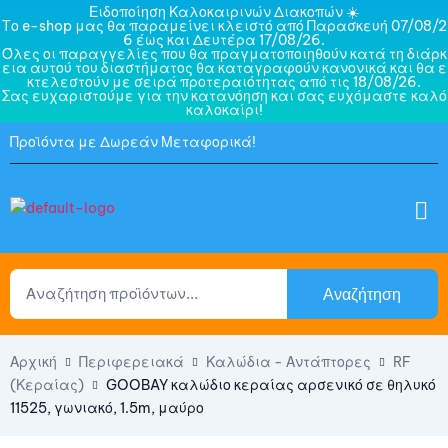
Ειδοποίηση Καλοκαιρινών Διακοπών ☀️
Το e-shop μας θα παραμείνει κλειστό από Παρασκευή 07/08/2
6 έως και Δευτέρα 17/08/26.
Όλες οι παραγγελίες που θα πραγματοποιηθούν κατά τη διάρκ
εια αυτού του διαστήματος θα καταγραφούν κανονικά και θα ε
κτελεστούν με σειρά προτεραιότητας από τις 18/08/26.
Σας ευχαριστούμε για την κατανόηση και σας ευχόμαστε καλό
καλοκαίρι!
Προϊόντα με Δωρεάν Μεταφορικά!
Αναζήτηση
Αρχική
Περιφερειακά
Καλώδια - Αντάπτορες
RF
(Κεραίας)
GOOBAY καλώδιο κεραίας αρσενικό σε θηλυκό
11525, γωνιακό, 1.5m, μαύρο