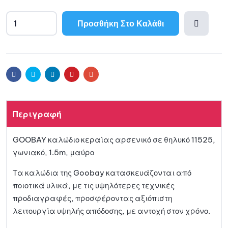
Προσθήκη Στο Καλάθι
Προσθ
ήκη
Facebook
Twitter
Linkedin
Pinterest
Email
στη
Περιγραφή
λίστα
GOOBAY καλώδιο κεραίας αρσενικό σε θηλυκό 11525,
αγαπη
γωνιακό, 1.5m, μαύρο
μένων
Τα καλώδια της Goobay κατασκευάζονται από
ποιοτικά υλικά, με τις υψηλότερες τεχνικές
προδιαγραφές, προσφέροντας αξιόπιστη
λειτουργία υψηλής απόδοσης, με αντοχή στον χρόνο.