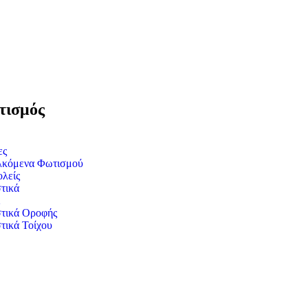
ισμός
ες
λκόμενα Φωτισμού
λείς
τικά
τικά Οροφής
τικά Τοίχου