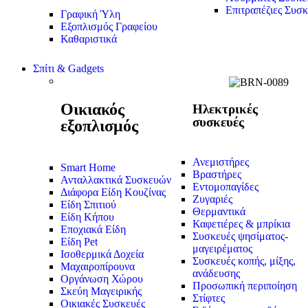
Επιτραπέζιες Συσκ
Γραφική Ύλη
Εξοπλισμός Γραφείου
Καθαριστικά
Σπίτι & Gadgets
Οικιακός
Ηλεκτρικές
συσκευές
εξοπλισμός
Ανεμιστήρες
Smart Home
Βραστήρες
Ανταλλακτικά Συσκευών
Εντομοπαγίδες
Διάφορα Είδη Κουζίνας
Ζυγαριές
Είδη Σπιτιού
Θερμαντικά
Είδη Κήπου
Καφετιέρες & μπρίκια
Εποχιακά Είδη
Συσκευές ψησίματος-
Είδη Pet
μαγειρέματος
Ισοθερμικά Δοχεία
Συσκευές κοπής, μίξης,
Μαχαιροπίρουνα
ανάδευσης
Οργάνωση Χώρου
Προσωπική περιποίηση
Σκεύη Μαγειρικής
Στίφτες
Οικιακές Συσκευές