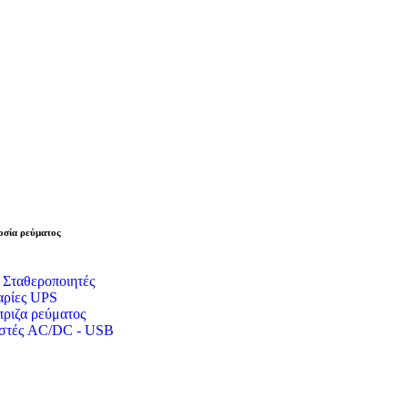
σία ρεύματος
 Σταθεροποιητές
ρίες UPS
ριζα ρεύματος
στές AC/DC - USB