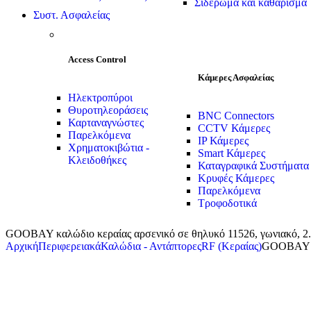
Σιδέρωμα και καθάρισμα
Συστ. Ασφαλείας
Access Control
Κάμερες Ασφαλείας
Ηλεκτροπύροι
Θυροτηλεοράσεις
BNC Connectors
Καρταναγνώστες
CCTV Κάμερες
Παρελκόμενα
IP Κάμερες
Χρηματοκιβώτια -
Smart Κάμερες
Κλειδοθήκες
Καταγραφικά Συστήματα
Κρυφές Κάμερες
Παρελκόμενα
Τροφοδοτικά
GOOBAY καλώδιο κεραίας αρσενικό σε θηλυκό 11526, γωνιακό, 2
Αρχική
Περιφερειακά
Καλώδια - Αντάπτορες
RF (Κεραίας)
GOOBAY κα