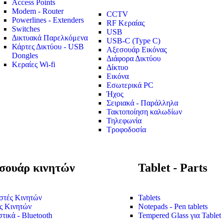
Access Points
Modem - Router
CCTV
Powerlines - Extenders
RF Κεραίας
Switches
USB
Δικτυακά Παρελκόμενα
USB-C (Type C)
Κάρτες Δικτύου - USB
Αξεσουάρ Εικόνας
Dongles
Διάφορα Δικτύου
Κεραίες Wi-fi
Δίκτυο
Εικόνα
Εσωτερικά PC
Ήχος
Σειριακά - Παράλληλα
Τακτοποίηση καλωδίων
Τηλεφωνία
Τροφοδοσία
σουάρ κινητών
Tablet - Parts
στές Κινητών
Tablets
ς Κινητών
Notepads - Pen tablets
τικά - Bluetooth
Tempered Glass για Tablet