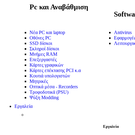
Pc και Αναβάθμιση
Softwa
Νέα PC και laptop
Antivirus
Οθόνες PC
Εφαρμογέ
SSD δίσκοι
Λειτουργι
Σκληροί δίσκοι
Μνήμες RAM
Επεξεργαστές
Κάρτες γραφικών
Κάρτες επέκτασης PCI κ.α
Κουτιά υπολογιστών
Μητρικές
Οπτικά μέσα - Recorders
Τροφοδοτικά (PSU)
Ψύξη Modding
Εργαλεία
Εργαλεία