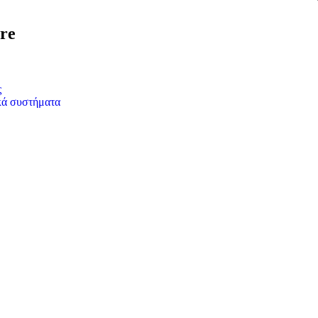
re
ς
κά συστήματα