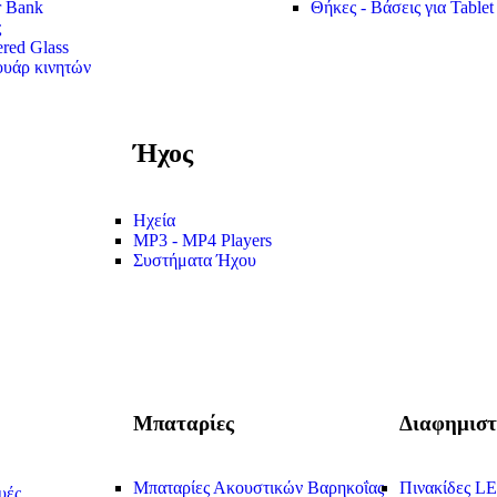
 Bank
Θήκες - Βάσεις για Tablet
ς
red Glass
υάρ κινητών
Ήχος
Ηχεία
MP3 - MP4 Players
Συστήματα Ήχου
Μπαταρίες
Διαφημιστ
Μπαταρίες Ακουστικών Βαρηκοΐας
Πινακίδες L
υές