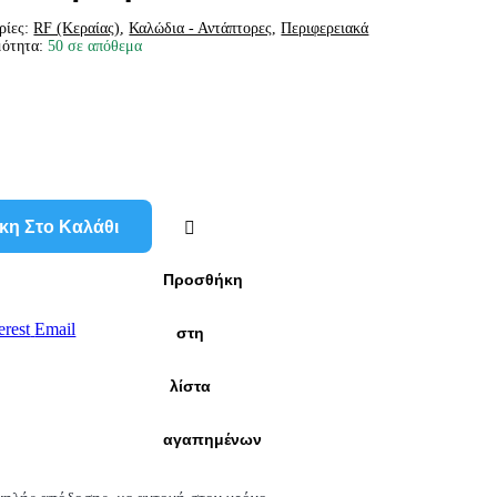
ρίες:
RF (Κεραίας)
,
Καλώδια - Αντάπτορες
,
Περιφερειακά
μότητα:
50 σε απόθεμα
κη Στο Καλάθι
Προσθήκη
erest
Email
στη
λίστα
αγαπημένων