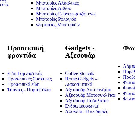
Μπαταρίες Αλκαλικές
ευές
Μπαταρίες Λιθίου
Μπαταρίες Επαναφορτιζόμενες
Μπαταρίες Ρολογιού
Φορτιστές Μπαταριών
Προσωπική
Gadgets -
Φωτ
φροντίδα
Αξεσουάρ
Λάμπ
Παρε
Είδη Γυμναστικής
Coffee Stencils
Προβο
Προσωπικές Συσκευές
Home Gadgets –
Φωτισ
Προσωπικά είδη
Διακοσμητικά
Φακοί
Τσάντες - Πορτοφόλια
Αξεσουάρ Αυτοκινήτου
Φωτισ
Αξεσουάρ Μοτοσυκλέτας
Φωτισ
Αξεσουάρ Ποδηλάτου
Ενδοεπικοινωνία
Λουκέτα - Κλειδαριές