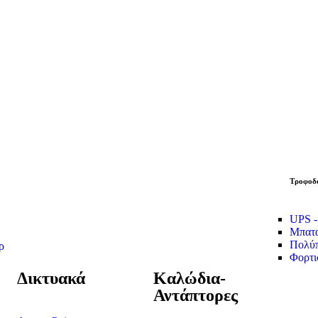
Τροφοδο
UPS -
Μπατα
Πολύπ
ρ
Φορτι
Δικτυακά
Καλώδια-
Αντάπτορες