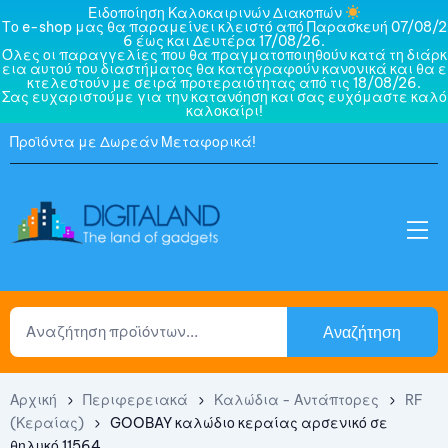
Ειδοποίηση Καλοκαιρινών Διακοπών
Το e-shop μας θα παραμείνει κλειστό από Παρασκευή 07/08/2
6 έως και Δευτέρα 17/08/26.
Όλες οι παραγγελίες που θα πραγματοποιηθούν κατά τη διάρκ
εια αυτού του διαστήματος θα καταγραφούν κανονικά και θα ε
κτελεστούν με σειρά προτεραιότητας από τις 18/08/26.
Σας ευχαριστούμε για την κατανόηση και σας ευχόμαστε καλό
καλοκαίρι!
Προϊόντα με Δωρεάν Μεταφορικά!
Αναζήτηση
Αρχική
Περιφερειακά
Καλώδια - Αντάπτορες
RF
(Κεραίας)
GOOBAY καλώδιο κεραίας αρσενικό σε
θηλυκό 11564,