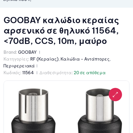
GOOBAY καλώδιο κεραίας
αρσενικό σε θηλυκό 11564,
<70dB, CCS, 10m, μαύρο
Brand:
GOOBAY
Κατηγορίες:
RF (Κεραίας)
,
Καλώδια - Αντάπτορες
,
Περιφερειακά
Κωδικός:
11564
Διαθεσιμότητα:
20 σε απόθεμα