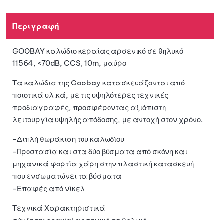
a
στη
t
Περιγραφή
i
λίστα
v
GOOBAY καλώδιο κεραίας αρσενικό σε θηλυκό
e
αγαπη
11564, <70dB, CCS, 10m, μαύρο
:
μένων
Τα καλώδια της Goobay κατασκευάζονται από
ποιοτικά υλικά, με τις υψηλότερες τεχνικές
προδιαγραφές, προσφέροντας αξιόπιστη
λειτουργία υψηλής απόδοσης, με αντοχή στον χρόνο.
-Διπλή θωράκιση του καλωδίου
-Προστασία και στα δύο βύσματα από σκόνη και
μηχανικά φορτία χάρη στην πλαστική κατασκευή
που ενσωματώνει τα βύσματα
-Επαφές από νίκελ
Τεχνικά Χαρακτηριστικά