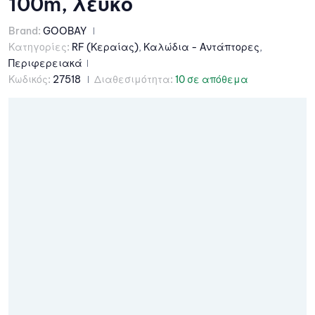
100m, λευκό
Brand:
GOOBAY
Κατηγορίες:
RF (Κεραίας)
,
Καλώδια - Αντάπτορες
,
Περιφερειακά
Κωδικός:
27518
Διαθεσιμότητα:
10 σε απόθεμα