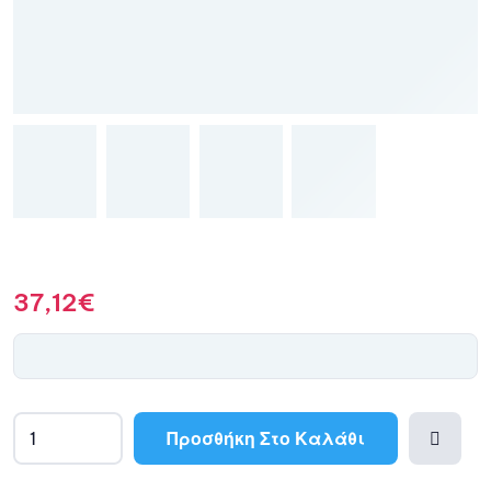
37,12
€
Προσθήκη Στο Καλάθι
A
l
Προσθ