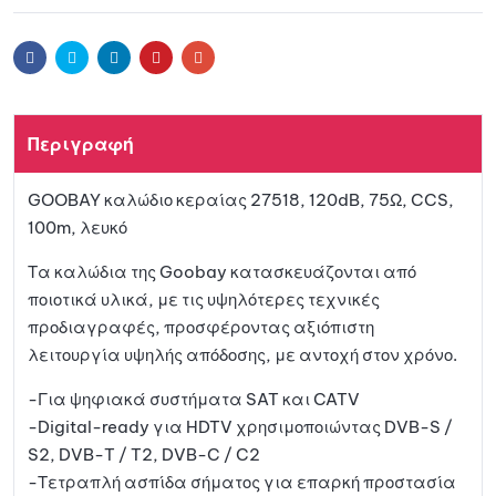
t
e
ήκη
r
Facebook
Twitter
Linkedin
Pinterest
Email
n
a
στη
t
Περιγραφή
i
λίστα
v
GOOBAY καλώδιο κεραίας 27518, 120dB, 75Ω, CCS,
e
αγαπ
100m, λευκό
:
ημένω
Τα καλώδια της Goobay κατασκευάζονται από
ποιοτικά υλικά, με τις υψηλότερες τεχνικές
ν
προδιαγραφές, προσφέροντας αξιόπιστη
λειτουργία υψηλής απόδοσης, με αντοχή στον χρόνο.
-Για ψηφιακά συστήματα SAT και CATV
-Digital-ready για HDTV χρησιμοποιώντας DVB-S /
S2, DVB-T / T2, DVB-C / C2
-Τετραπλή ασπίδα σήματος για επαρκή προστασία