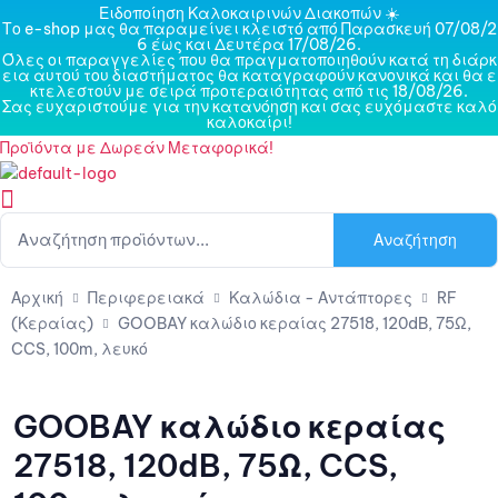
Ειδοποίηση Καλοκαιρινών Διακοπών ☀️
Το e-shop μας θα παραμείνει κλειστό από Παρασκευή 07/08/2
6 έως και Δευτέρα 17/08/26.
Όλες οι παραγγελίες που θα πραγματοποιηθούν κατά τη διάρκ
εια αυτού του διαστήματος θα καταγραφούν κανονικά και θα ε
κτελεστούν με σειρά προτεραιότητας από τις 18/08/26.
Σας ευχαριστούμε για την κατανόηση και σας ευχόμαστε καλό
καλοκαίρι!
Προϊόντα με Δωρεάν Μεταφορικά!
Αναζήτηση
Αρχική
Περιφερειακά
Καλώδια - Αντάπτορες
RF
(Κεραίας)
GOOBAY καλώδιο κεραίας 27518, 120dB, 75Ω,
CCS, 100m, λευκό
GOOBAY καλώδιο κεραίας
27518, 120dB, 75Ω, CCS,