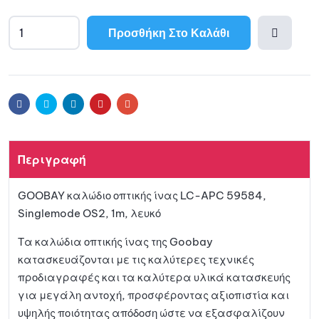
Προσθήκη Στο Καλάθι
Προσθ
ήκη
Facebook
Twitter
Linkedin
Pinterest
Email
στη
Περιγραφή
λίστα
GOOBAY καλώδιο οπτικής ίνας LC-APC 59584,
αγαπη
Singlemode OS2, 1m, λευκό
μένων
Τα καλώδια οπτικής ίνας της Goobay
κατασκευάζονται με τις καλύτερες τεχνικές
προδιαγραφές και τα καλύτερα υλικά κατασκευής
για μεγάλη αντοχή, προσφέροντας αξιοπιστία και
υψηλής ποιότητας απόδοση ώστε να εξασφαλίζουν