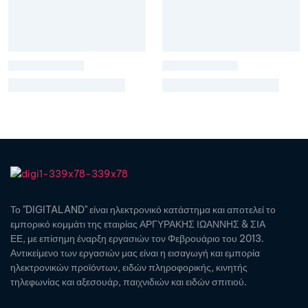
Το "DIGITALAND" είναι ηλεκτρονικό κατάστημα και αποτελεί το
εμπορικό κομμάτι της εταιρίας ΑΡΓΥΡΑΚΗΣ ΙΩΑΝΝΗΣ & ΣΙΑ
ΕΕ, με επίσημη έναρξη εργασιών τον Φεβρουάριο του 2013.
Αντικείμενο των εργασιών μας είναι η εισαγωγή και εμπορία
ηλεκτρονικών προϊόντων, ειδών πληροφορικής, κινητής
τηλεφωνίας και αξεσουάρ, παιχνιδιών και ειδών σπιτιού.