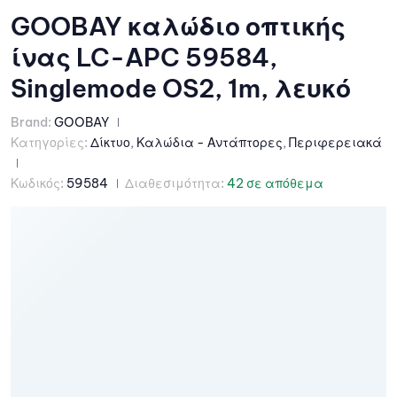
GOOBAY καλώδιο οπτικής
ίνας LC-APC 59584,
Singlemode OS2, 1m, λευκό
Brand:
GOOBAY
Κατηγορίες:
Δίκτυο
,
Καλώδια - Αντάπτορες
,
Περιφερειακά
Κωδικός:
59584
Διαθεσιμότητα:
42 σε απόθεμα