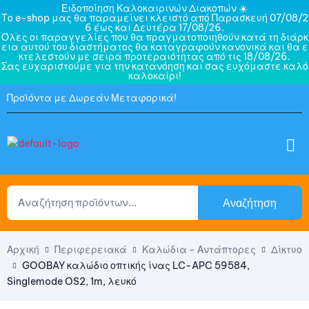
Ειδοποίηση Καλοκαιρινών Διακοπών ☀️
Το e-shop μας θα παραμείνει κλειστό από Παρασκευή 07/08/2
6 έως και Δευτέρα 17/08/26.
Όλες οι παραγγελίες που θα πραγματοποιηθούν κατά τη διάρκ
εια αυτού του διαστήματος θα καταγραφούν κανονικά και θα ε
κτελεστούν με σειρά προτεραιότητας από τις 18/08/26.
Σας ευχαριστούμε για την κατανόηση και σας ευχόμαστε καλό
καλοκαίρι!
Προϊόντα με Δωρεάν Μεταφορικά!
Αναζήτηση
Αρχική
Περιφερειακά
Καλώδια - Αντάπτορες
Δίκτυο
GOOBAY καλώδιο οπτικής ίνας LC-APC 59584,
Singlemode OS2, 1m, λευκό