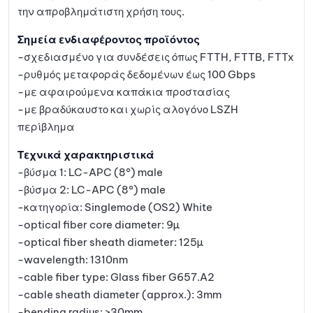
την απροβλημάτιστη χρήση τους.
Σημεία ενδιαφέροντος προϊόντος
-σχεδιασμένο για συνδέσεις όπως FTTH, FTTB, FTTx
-ρυθμός μεταφοράς δεδομένων έως 100 Gbps
-με αφαιρούμενα καπάκια προστασίας
-με βραδύκαυστο και χωρίς αλογόνο LSZH
περίβλημα
Τεχνικά χαρακτηριστικά
-βύσμα 1: LC-APC (8°) male
-βύσμα 2: LC-APC (8°) male
-κατηγορία: Singlemode (OS2) White
-optical fiber core diameter: 9µ
-optical fiber sheath diameter: 125µ
-wavelength: 1310nm
-cable fiber type: Glass fiber G657.A2
-cable sheath diameter (approx.): 3mm
-bending radius: >30mm