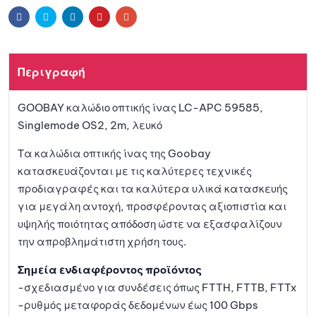
ήκη
r
Facebook
Twitter
Linkedin
Pinterest
Email
n
a
στη
t
Περιγραφή
i
λίστα
v
GOOBAY καλώδιο οπτικής ίνας LC-APC 59585,
e
αγαπη
Singlemode OS2, 2m, λευκό
:
μένων
Τα καλώδια οπτικής ίνας της Goobay
κατασκευάζονται με τις καλύτερες τεχνικές
προδιαγραφές και τα καλύτερα υλικά κατασκευής
για μεγάλη αντοχή, προσφέροντας αξιοπιστία και
υψηλής ποιότητας απόδοση ώστε να εξασφαλίζουν
την απροβλημάτιστη χρήση τους.
Σημεία ενδιαφέροντος προϊόντος
-σχεδιασμένο για συνδέσεις όπως FTTH, FTTB, FTTx
-ρυθμός μεταφοράς δεδομένων έως 100 Gbps