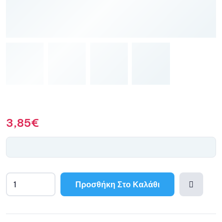
3,85
€
Προσθήκη Στο Καλάθι
A
l
Προσθ
t
e