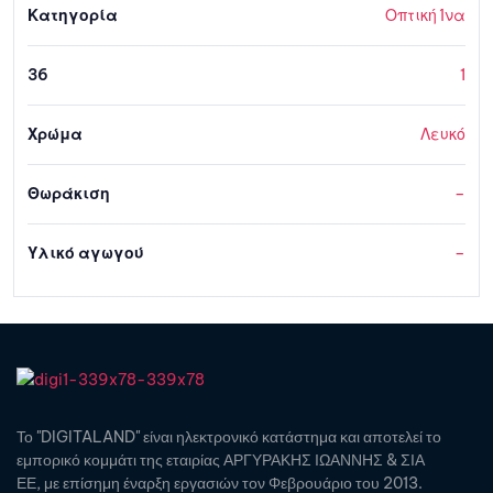
Κατηγορία
Οπτική Ίνα
36
1
Χρώμα
Λευκό
Θωράκιση
–
Υλικό αγωγού
–
Το "DIGITALAND" είναι ηλεκτρονικό κατάστημα και αποτελεί το
εμπορικό κομμάτι της εταιρίας ΑΡΓΥΡΑΚΗΣ ΙΩΑΝΝΗΣ & ΣΙΑ
ΕΕ, με επίσημη έναρξη εργασιών τον Φεβρουάριο του 2013.