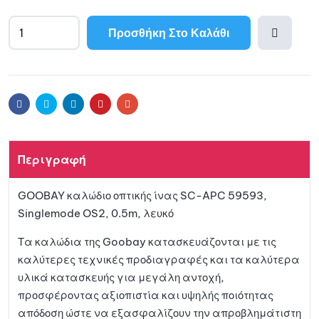
Προσθήκη Στο Καλάθι
Προσθ
ήκη
Facebook
Twitter
Linkedin
Pinterest
Email
στη
Περιγραφή
λίστα
GOOBAY καλώδιο οπτικής ίνας SC-APC 59593,
αγαπη
Singlemode OS2, 0.5m, λευκό
μένων
Τα καλώδια της Goobay κατασκευάζονται με τις
καλύτερες τεχνικές προδιαγραφές και τα καλύτερα
υλικά κατασκευής για μεγάλη αντοχή,
προσφέροντας αξιοπιστία και υψηλής ποιότητας
απόδοση ώστε να εξασφαλίζουν την απροβλημάτιστη