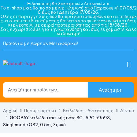
Ειδοποίηση Καλοκαιρινών Διακοπών ☀️
Το e-shop μας θα παραμείνει κλειστό από Παρασκευή 07/08/2
6 έως και Δευτέρα 17/08/26.
Όλες οι παραγγελίες που θα πραγματοποιηθούν κατά τη διάρκ
εια αυτού του διαστήματος θα καταγραφούν κανονικά και θα ε
κτελεστούν με σειρά προτεραιότητας από τις 18/08/26.
Σας ευχαριστούμε για την κατανόηση και σας ευχόμαστε καλό
καλοκαίρι!
Προϊόντα με Δωρεάν Μεταφορικά!
Αναζήτηση
Αρχική
Περιφερειακά
Καλώδια - Αντάπτορες
Δίκτυο
GOOBAY καλώδιο οπτικής ίνας SC-APC 59593,
Singlemode OS2, 0.5m, λευκό