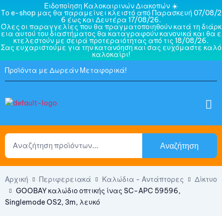
Ειδοποίηση Καλοκαιρινών Διακοπών ☀️
Το e-shop μας θα παραμείνει κλειστό από Παρασκευή 07/08/2
6 έως και Δευτέρα 17/08/26.
Όλες οι παραγγελίες που θα πραγματοποιηθούν κατά τη διάρκ
εια αυτού του διαστήματος θα καταγραφούν κανονικά και θα ε
κτελεστούν με σειρά προτεραιότητας από τις 18/08/26.
Σας ευχαριστούμε για την κατανόηση και σας ευχόμαστε καλό
καλοκαίρι!
Προϊόντα με Δωρεάν Μεταφορικά!
Αναζήτηση
Αρχική
Περιφερειακά
Καλώδια - Αντάπτορες
Δίκτυο
GOOBAY καλώδιο οπτικής ίνας SC-APC 59596,
Singlemode OS2, 3m, λευκό