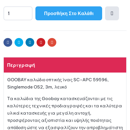
Προσθήκη Στο Καλάθι
Προσθ
ήκη
Facebook
Twitter
Linkedin
Pinterest
Email
στη
Περιγραφή
λίστα
GOOBAY καλώδιο οπτικής ίνας SC-APC 59596,
αγαπη
Singlemode OS2, 3m, λευκό
μένων
Τα καλώδια της Goobay κατασκευάζονται με τις
καλύτερες τεχνικές προδιαγραφές και τα καλύτερα
υλικά κατασκευής για μεγάλη αντοχή,
προσφέροντας αξιοπιστία και υψηλής ποιότητας
απόδοση ώστε να εξασφαλίζουν την απροβλημάτιστη