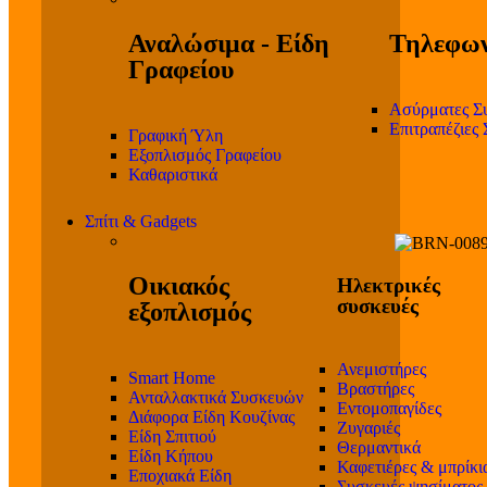
Αναλώσιμα - Είδη
Τηλεφων
Γραφείου
Ασύρματες Σ
Επιτραπέζιες
Γραφική Ύλη
Εξοπλισμός Γραφείου
Καθαριστικά
Σπίτι & Gadgets
Οικιακός
Ηλεκτρικές
συσκευές
εξοπλισμός
Ανεμιστήρες
Smart Home
Βραστήρες
Ανταλλακτικά Συσκευών
Εντομοπαγίδες
Διάφορα Είδη Κουζίνας
Ζυγαριές
Είδη Σπιτιού
Θερμαντικά
Είδη Κήπου
Καφετιέρες & μπρίκι
Εποχιακά Είδη
Συσκευές ψησίματος