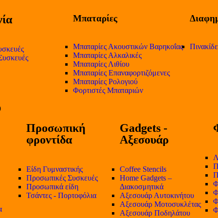
ία
Μπαταρίες
Διαφημ
Μπαταρίες Ακουστικών Βαρηκοΐας
Πινακίδ
υσκευές
Μπαταρίες Αλκαλικές
 Συσκευές
Μπαταρίες Λιθίου
Μπαταρίες Επαναφορτιζόμενες
Μπαταρίες Ρολογιού
Φορτιστές Μπαταριών
Προσωπική
Gadgets -
φροντίδα
Αξεσουάρ
Λ
Π
Είδη Γυμναστικής
Coffee Stencils
Π
Προσωπικές Συσκευές
Home Gadgets –
Φ
Προσωπικά είδη
Διακοσμητικά
Φ
Τσάντες - Πορτοφόλια
Αξεσουάρ Αυτοκινήτου
Φ
Αξεσουάρ Μοτοσυκλέτας
α
Φ
Αξεσουάρ Ποδηλάτου
-