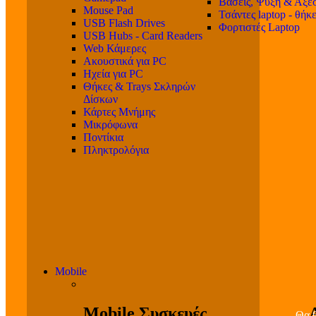
Βάσεις, Ψύξη & Αξε
Mouse Pad
Τσάντες laptop - θήκ
USB Flash Drives
Φορτιστές Laptop
USB Hubs - Card Readers
Web Κάμερες
Ακουστικά για PC
Ηχεία για PC
Θήκες & Trays Σκληρών
Δίσκων
Κάρτες Μνήμης
Μικρόφωνα
Ποντίκια
Πληκτρολόγια
Mobile
Mobile Συσκευές
Θα β