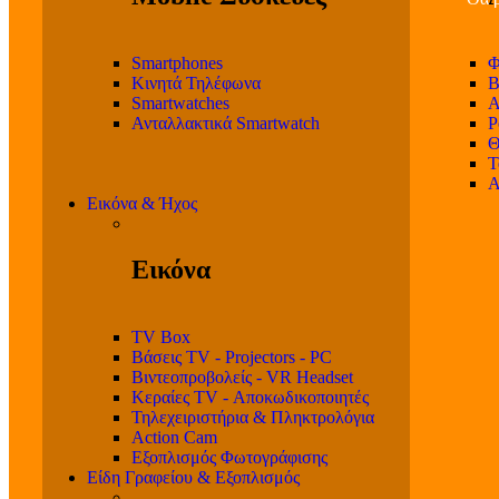
Smartphones
Φ
Κινητά Τηλέφωνα
Β
Smartwatches
Α
Ανταλλακτικά Smartwatch
P
Θ
T
Α
Εικόνα & Ήχος
Εικόνα
TV Box
Βάσεις TV - Projectors - PC
Βιντεοπροβολείς - VR Headset
Κεραίες TV - Αποκωδικοποιητές
Τηλεχειριστήρια & Πληκτρολόγια
Action Cam
Εξοπλισμός Φωτογράφισης
Είδη Γραφείου & Εξοπλισμός