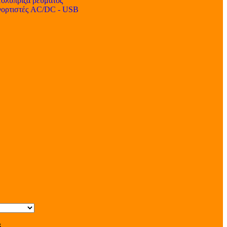
ολύπριζα ρεύματος
ορτιστές AC/DC - USB
s