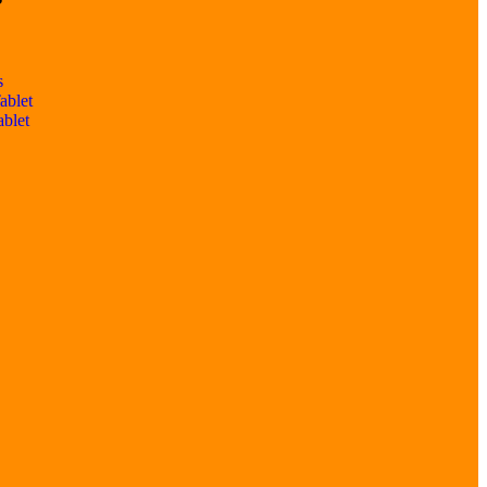
s
ablet
ablet