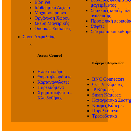
Είδη Pet
μαγειρέματος
Ισοθερμικά Δοχεία
Συσκευές κοπής, μίξη
Μαχαιροπίρουνα
ανάδευσης
Οργάνωση Χώρου
Προσωπική περιποίη
Σκεύη Μαγειρικής
Στίφτες
Οικιακές Συσκευές
Σιδέρωμα και καθάρ
Συστ. Ασφαλείας
Access Control
Κάμερες Ασφαλείας
Ηλεκτροπύροι
Θυροτηλεοράσεις
BNC Connectors
Καρταναγνώστες
CCTV Κάμερες
Παρελκόμενα
IP Κάμερες
Χρηματοκιβώτια -
Smart Κάμερες
Κλειδοθήκες
Καταγραφικά Συστή
Κρυφές Κάμερες
Παρελκόμενα
Τροφοδοτικά