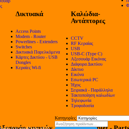
Π
σουάρ
Φ
ες
Δικτυακά
Καλώδια-
Αντάπτορες
Access Points
Modem - Router
CCTV
Powerlines - Extenders
RF Κεραίας
Switches
USB
Δικτυακά Παρελκόμενα
USB-C (Type C)
Κάρτες Δικτύου - USB
Αξεσουάρ Εικόνας
Dongles
Διάφορα Δικτύου
Κεραίες Wi-fi
Δίκτυο
Εικόνα
Εσωτερικά PC
Ήχος
Σειριακά - Παράλληλα
Τακτοποίηση καλωδίων
Τηλεφωνία
Τροφοδοσία
Κατηγορίες
Αξεσουάρ κινητών
Tablet - Part
ρείτε ό,τι χρειάζεστε εδώ!