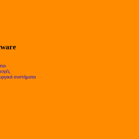
tware
rus
ογές
υργικά συστήματα