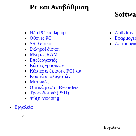
Pc και Αναβάθμιση
Softwa
Νέα PC και laptop
Antivirus
Οθόνες PC
Εφαρμογέ
SSD δίσκοι
Λειτουργι
Σκληροί δίσκοι
Μνήμες RAM
Επεξεργαστές
Κάρτες γραφικών
Κάρτες επέκτασης PCI κ.α
Κουτιά υπολογιστών
Μητρικές
Οπτικά μέσα - Recorders
Τροφοδοτικά (PSU)
Ψύξη Modding
Εργαλεία
Εργαλεία