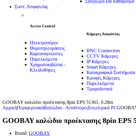
Σιδέρωμα και καθάρισμα
Συστ. Ασφαλείας
Access Control
Κάμερες Ασφαλείας
Ηλεκτροπύροι
Θυροτηλεοράσεις
BNC Connectors
Καρταναγνώστες
CCTV Κάμερες
Παρελκόμενα
IP Κάμερες
Χρηματοκιβώτια -
Smart Κάμερες
Κλειδοθήκες
Καταγραφικά Συστήματα
Κρυφές Κάμερες
Παρελκόμενα
Τροφοδοτικά
GOOBAY καλώδιο προέκτασης 8pin EPS 51361, 0.28m
Αρχική
Περιφερειακά
Καλώδια - Αντάπτορες
Εσωτερικά PC
GOOBAY κ
GOOBAY καλώδιο προέκτασης 8pin EPS 5
Brand:
GOOBAY