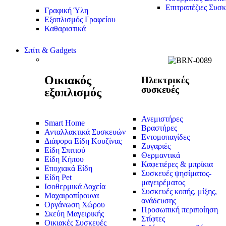
Επιτραπέζιες Συσκ
Γραφική Ύλη
Εξοπλισμός Γραφείου
Καθαριστικά
Σπίτι & Gadgets
Οικιακός
Ηλεκτρικές
συσκευές
εξοπλισμός
Ανεμιστήρες
Smart Home
Βραστήρες
Ανταλλακτικά Συσκευών
Εντομοπαγίδες
Διάφορα Είδη Κουζίνας
Ζυγαριές
Είδη Σπιτιού
Θερμαντικά
Είδη Κήπου
Καφετιέρες & μπρίκια
Εποχιακά Είδη
Συσκευές ψησίματος-
Είδη Pet
μαγειρέματος
Ισοθερμικά Δοχεία
Συσκευές κοπής, μίξης,
Μαχαιροπίρουνα
ανάδευσης
Οργάνωση Χώρου
Προσωπική περιποίηση
Σκεύη Μαγειρικής
Στίφτες
Οικιακές Συσκευές