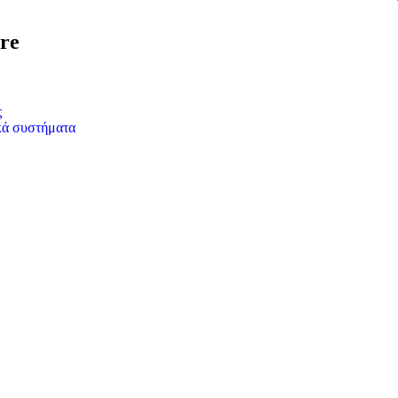
re
ς
κά συστήματα