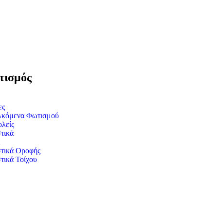
ισμός
ες
λκόμενα Φωτισμού
λείς
τικά
τικά Οροφής
τικά Τοίχου