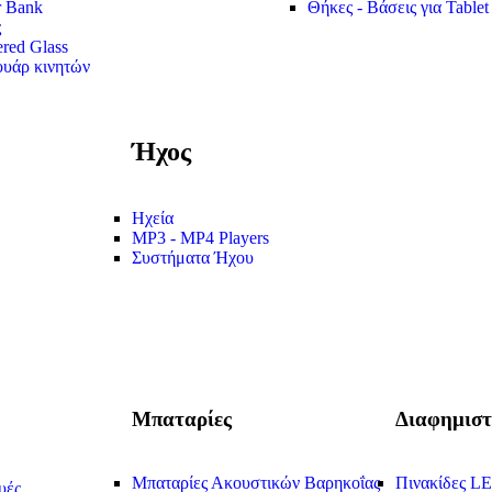
 Bank
Θήκες - Βάσεις για Tablet
ς
red Glass
υάρ κινητών
Ήχος
Ηχεία
MP3 - MP4 Players
Συστήματα Ήχου
Μπαταρίες
Διαφημιστ
Μπαταρίες Ακουστικών Βαρηκοΐας
Πινακίδες L
υές