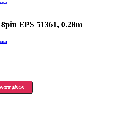
ιακά
pin EPS 51361, 0.28m
ιακά
 Αγαπημένων