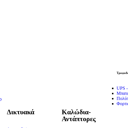
Τροφοδο
UPS -
Μπατα
Πολύπ
ρ
Φορτι
Δικτυακά
Καλώδια-
Αντάπτορες