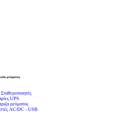
σία ρεύματος
 Σταθεροποιητές
ρίες UPS
ριζα ρεύματος
στές AC/DC - USB