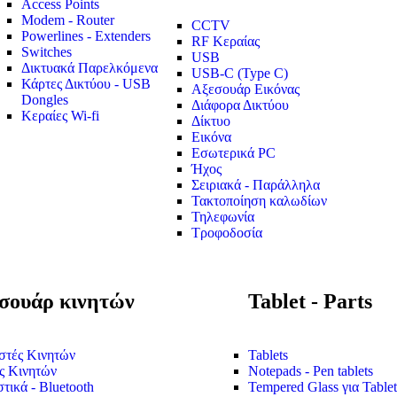
Access Points
Modem - Router
CCTV
Powerlines - Extenders
RF Κεραίας
Switches
USB
Δικτυακά Παρελκόμενα
USB-C (Type C)
Κάρτες Δικτύου - USB
Αξεσουάρ Εικόνας
Dongles
Διάφορα Δικτύου
Κεραίες Wi-fi
Δίκτυο
Εικόνα
Εσωτερικά PC
Ήχος
Σειριακά - Παράλληλα
Τακτοποίηση καλωδίων
Τηλεφωνία
Τροφοδοσία
σουάρ κινητών
Tablet - Parts
στές Κινητών
Tablets
ς Κινητών
Notepads - Pen tablets
τικά - Bluetooth
Tempered Glass για Tablet