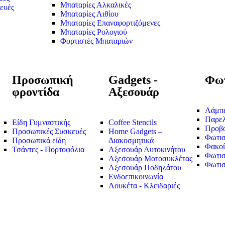
Μπαταρίες Αλκαλικές
ευές
Μπαταρίες Λιθίου
Μπαταρίες Επαναφορτιζόμενες
Μπαταρίες Ρολογιού
Φορτιστές Μπαταριών
Προσωπική
Gadgets -
Φωτ
φροντίδα
Αξεσουάρ
Λάμπ
Παρε
Είδη Γυμναστικής
Coffee Stencils
Προβο
Προσωπικές Συσκευές
Home Gadgets –
Φωτισ
Προσωπικά είδη
Διακοσμητικά
Φακοί
Τσάντες - Πορτοφόλια
Αξεσουάρ Αυτοκινήτου
Φωτισ
Αξεσουάρ Μοτοσυκλέτας
Φωτισ
Αξεσουάρ Ποδηλάτου
Ενδοεπικοινωνία
Λουκέτα - Κλειδαριές