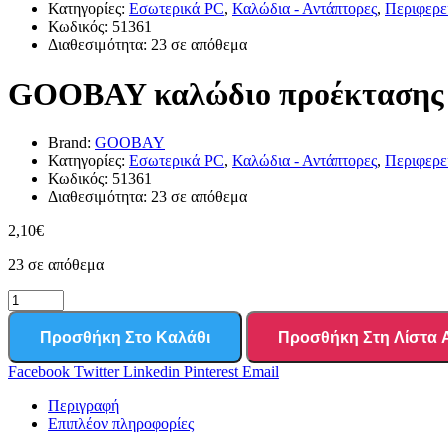
Κατηγορίες:
Εσωτερικά PC
,
Καλώδια - Αντάπτορες
,
Περιφερε
Κωδικός:
51361
Διαθεσιμότητα:
23 σε απόθεμα
GOOBAY καλώδιο προέκτασης 8
Brand:
GOOBAY
Κατηγορίες:
Εσωτερικά PC
,
Καλώδια - Αντάπτορες
,
Περιφερε
Κωδικός:
51361
Διαθεσιμότητα:
23 σε απόθεμα
2,10
€
23 σε απόθεμα
Προσθήκη Στο Καλάθι
Προσθήκη Στη Λίστα
Facebook
Twitter
Linkedin
Pinterest
Email
Περιγραφή
Επιπλέον πληροφορίες