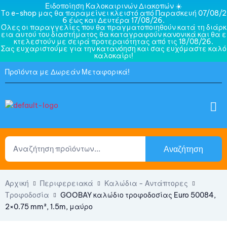
Ειδοποίηση Καλοκαιρινών Διακοπών ☀️
Το e-shop μας θα παραμείνει κλειστό από Παρασκευή 07/08/2
6 έως και Δευτέρα 17/08/26.
Όλες οι παραγγελίες που θα πραγματοποιηθούν κατά τη διάρκ
εια αυτού του διαστήματος θα καταγραφούν κανονικά και θα ε
κτελεστούν με σειρά προτεραιότητας από τις 18/08/26.
Σας ευχαριστούμε για την κατανόηση και σας ευχόμαστε καλό
καλοκαίρι!
Προϊόντα με Δωρεάν Μεταφορικά!
Αναζήτηση
Αρχική
Περιφερειακά
Καλώδια - Αντάπτορες
Τροφοδοσία
GOOBAY καλώδιο τροφοδοσίας Euro 50084,
2×0.75 mm², 1.5m, μαύρο