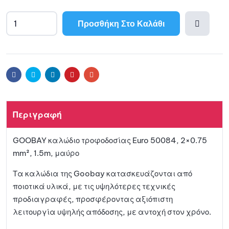
Προσθήκη Στο Καλάθι
Προσθ
ήκη
Facebook
Twitter
Linkedin
Pinterest
Email
στη
Περιγραφή
λίστα
GOOBAY καλώδιο τροφοδοσίας Euro 50084, 2×0.75
αγαπη
mm², 1.5m, μαύρο
μένων
Τα καλώδια της Goobay κατασκευάζονται από
ποιοτικά υλικά, με τις υψηλότερες τεχνικές
προδιαγραφές, προσφέροντας αξιόπιστη
λειτουργία υψηλής απόδοσης, με αντοχή στον χρόνο.