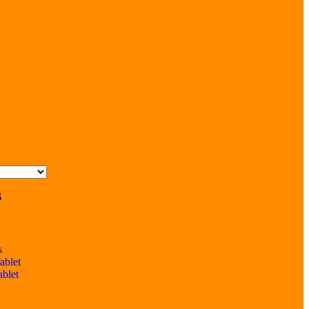
s
s
ablet
ablet