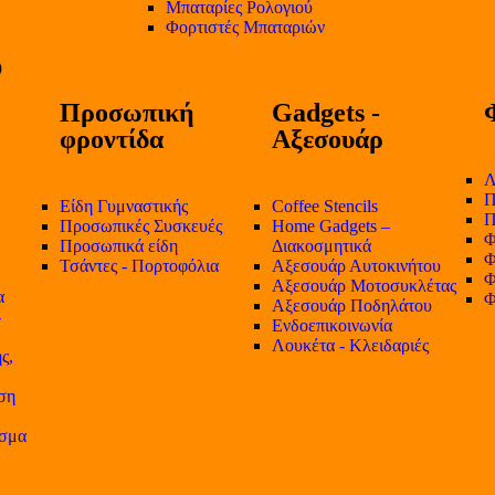
Μπαταρίες Ρολογιού
Φορτιστές Μπαταριών
Προσωπική
Gadgets -
φροντίδα
Αξεσουάρ
Λ
Π
Είδη Γυμναστικής
Coffee Stencils
Π
Προσωπικές Συσκευές
Home Gadgets –
Φ
Προσωπικά είδη
Διακοσμητικά
Φ
Τσάντες - Πορτοφόλια
Αξεσουάρ Αυτοκινήτου
Φ
Αξεσουάρ Μοτοσυκλέτας
α
Φ
Αξεσουάρ Ποδηλάτου
-
Ενδοεπικοινωνία
Λουκέτα - Κλειδαριές
ς,
ση
ισμα