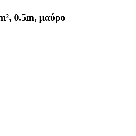
², 0.5m, μαύρο