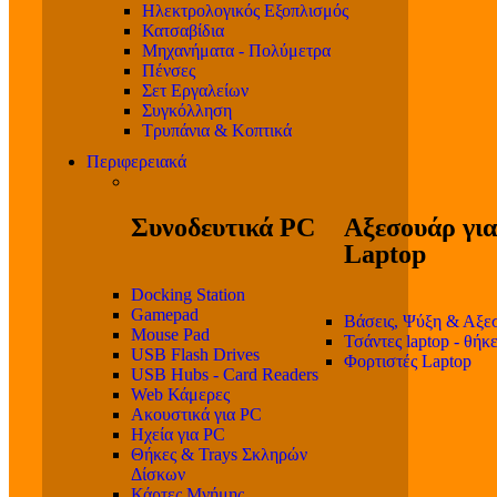
Ηλεκτρολογικός Εξοπλισμός
Κατσαβίδια
Μηχανήματα - Πολύμετρα
Πένσες
Σετ Εργαλείων
Συγκόλληση
Τρυπάνια & Κοπτικά
Περιφερειακά
Συνοδευτικά PC
Αξεσουάρ για
Laptop
Docking Station
Gamepad
Βάσεις, Ψύξη & Αξε
Mouse Pad
Τσάντες laptop - θήκ
USB Flash Drives
Φορτιστές Laptop
USB Hubs - Card Readers
Web Κάμερες
Ακουστικά για PC
Ηχεία για PC
Θήκες & Trays Σκληρών
Δίσκων
Κάρτες Μνήμης