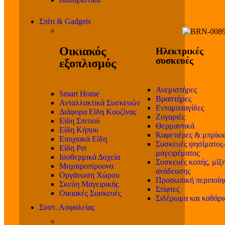
Σπίτι & Gadgets
Οικιακός
Ηλεκτρικές
συσκευές
εξοπλισμός
Ανεμιστήρες
Smart Home
Βραστήρες
Ανταλλακτικά Συσκευών
Εντομοπαγίδες
Διάφορα Είδη Κουζίνας
Ζυγαριές
Είδη Σπιτιού
Θερμαντικά
Είδη Κήπου
Καφετιέρες & μπρίκι
Εποχιακά Είδη
Συσκευές ψησίματος
Είδη Pet
μαγειρέματος
Ισοθερμικά Δοχεία
Συσκευές κοπής, μίξη
Μαχαιροπίρουνα
ανάδευσης
Οργάνωση Χώρου
Προσωπική περιποίη
Σκεύη Μαγειρικής
Στίφτες
Οικιακές Συσκευές
Σιδέρωμα και καθάρ
Συστ. Ασφαλείας