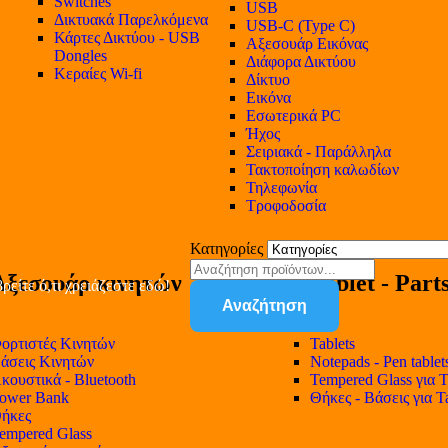
Switches
USB
Δικτυακά Παρελκόμενα
USB-C (Type C)
Κάρτες Δικτύου - USB
Αξεσουάρ Εικόνας
Dongles
Διάφορα Δικτύου
Κεραίες Wi-fi
Δίκτυο
Εικόνα
Εσωτερικά PC
Ήχος
Σειριακά - Παράλληλα
Τακτοποίηση καλωδίων
Τηλεφωνία
Τροφοδοσία
Κατηγορίες
Αξεσουάρ κινητών
Tablet - Part
ρείτε ό,τι χρειάζεστε εδώ!
Αναζήτηση
ορτιστές Κινητών
Tablets
άσεις Κινητών
Notepads - Pen tablet
κουστικά - Bluetooth
Tempered Glass για T
ower Bank
Θήκες - Βάσεις για T
ήκες
empered Glass