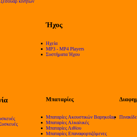
ξεσουάρ κινητών
Ήχος
Ηχεία
MP3 - MP4 Players
Συστήματα Ήχου
ία
Μπαταρίες
Διαφημ
Μπαταρίες Ακουστικών Βαρηκοΐας
Πινακίδ
υσκευές
Μπαταρίες Αλκαλικές
 Συσκευές
Μπαταρίες Λιθίου
Μπαταρίες Επαναφορτιζόμενες