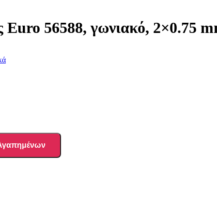
uro 56588, γωνιακό, 2×0.75 mm
κά
 Αγαπημένων