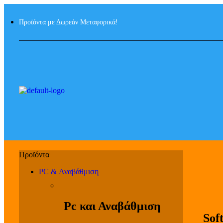
Προϊόντα με Δωρεάν Μεταφορικά!
PC & Αναβάθμιση
Pc και Αναβάθμιση
Sof