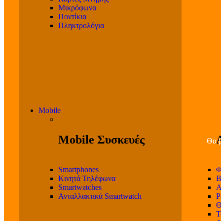
Μικρόφωνα
Ποντίκια
Πληκτρολόγια
Mobile
Mobile Συσκευές
Θα β
Smartphones
Φ
Κινητά Τηλέφωνα
Β
Smartwatches
Α
Ανταλλακτικά Smartwatch
P
Θ
T