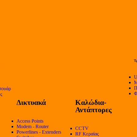
Τ
U
Μ
Π
σουάρ
Φ
ες
Δικτυακά
Καλώδια-
Αντάπτορες
Access Points
Modem - Router
CCTV
Powerlines - Extenders
RF Κεραίας