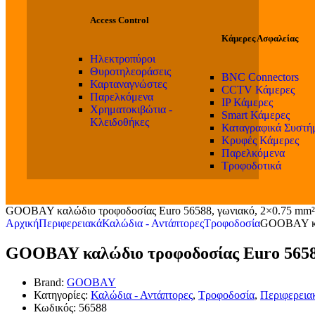
Access Control
Κάμερες Ασφαλείας
Ηλεκτροπύροι
Θυροτηλεοράσεις
BNC Connectors
Καρταναγνώστες
CCTV Κάμερες
Παρελκόμενα
IP Κάμερες
Χρηματοκιβώτια -
Smart Κάμερες
Κλειδοθήκες
Καταγραφικά Συστή
Κρυφές Κάμερες
Παρελκόμενα
Τροφοδοτικά
GOOBAY καλώδιο τροφοδοσίας Euro 56588, γωνιακό, 2×0.75 mm²,
Αρχική
Περιφερειακά
Καλώδια - Αντάπτορες
Τροφοδοσία
GOOBAY καλ
GOOBAY καλώδιο τροφοδοσίας Euro 56588
Brand:
GOOBAY
Κατηγορίες:
Καλώδια - Αντάπτορες
,
Τροφοδοσία
,
Περιφερεια
Κωδικός:
56588