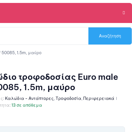
Αναζήτηση
 50085, 1.5m, μαύρο
ιο τροφοδοσίας Euro male
0085, 1.5m, μαύρο
ς:
Καλώδια - Αντάπτορες
,
Τροφοδοσία
,
Περιφερειακά
τητα:
13 σε απόθεμα