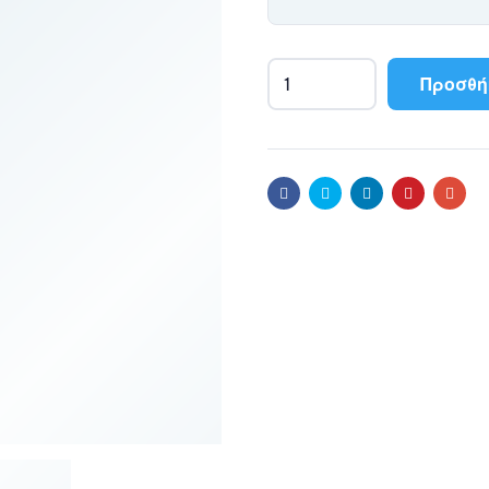
Προσθή
GOOBAY
καλώδιο
τροφοδοσίας
Euro
Facebook
Twitter
Linkedin
Pinterest
Emai
male
2x0.75
mm²
50085,
1.5m,
μαύρο
ποσότητα