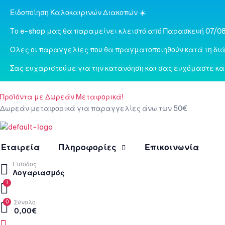
Ειδοποίηση Καλοκαιρινών Διακοπών ☀️
Το e-shop μας θα παραμείνει κλειστό από Παρασκευή 07/08
Όλες οι παραγγελίες που θα πραγματοποιηθούν κατά τη διά
Σας ευχαριστούμε για την κατανόηση και σας ευχόμαστε κα
Προϊόντα με Δωρεάν Μεταφορικά!
Δωρεάν μεταφορικά για παραγγελίες άνω των 50€
Εταιρεία
Πληροφορίες
Επικοινωνία
Είσοδος
Λογαριασμός
1
0
Σύνολο
0,00
€
Menu