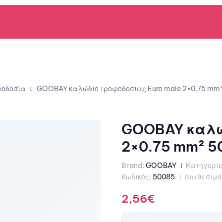
οδοσία
GOOBAY καλώδιο τροφοδοσίας Euro male 2×0.75 mm²
GOOBAY καλώδ
2×0.75 mm² 5
Brand:
GOOBAY
Κατηγορίε
Κωδικός:
50085
Διαθεσιμό
2,56
€