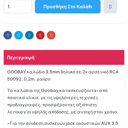
Προσθήκη Στο Καλάθι
A
l
Προσθ
t
e
ήκη
r
Facebook
Twitter
Linkedin
Pinterest
Email
n
a
στη
t
Περιγραφή
i
λίστα
v
GOOBAY καλώδιο 3.5mm θηλυκό σε 2x αρσενικό RCA
e
αγαπη
50092, 0.2m, μαύρο
:
μένων
Τα καλώδια της Goobay κατασκευάζονται από
ποιοτικά υλικά, με τις υψηλότερες τεχνικές
προδιαγραφές, προσφέροντας αξιόπιστη
λειτουργία υψηλής απόδοσης, με αντοχή στον χρόνο.
-Για την σύνδεση συσκευών jack ακουστικών AUX 3.5