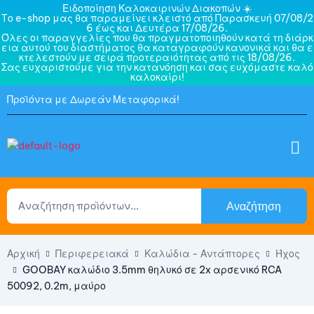
Ειδοποίηση Καλοκαιρινών Διακοπών ☀️
Το e-shop μας θα παραμείνει κλειστό από Παρασκευή 07/08/2
6 έως και Δευτέρα 17/08/26.
Όλες οι παραγγελίες που θα πραγματοποιηθούν κατά τη διάρκ
εια αυτού του διαστήματος θα καταγραφούν κανονικά και θα ε
κτελεστούν με σειρά προτεραιότητας από τις 18/08/26.
Σας ευχαριστούμε για την κατανόηση και σας ευχόμαστε καλό
καλοκαίρι!
Προϊόντα με Δωρεάν Μεταφορικά!
Αναζήτηση
Αρχική
Περιφερειακά
Καλώδια - Αντάπτορες
Ήχος
GOOBAY καλώδιο 3.5mm θηλυκό σε 2x αρσενικό RCA
50092, 0.2m, μαύρο