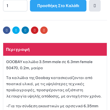
Προσθήκη Στο Καλάθι
Προσθ
ήκη
Facebook
Twitter
Linkedin
Pinterest
Email
στη
Περιγραφή
λίστα
GOOBAY καλώδιο 3.5mm male σε 6.3mm female
αγαπη
50470, 0.2m, μαύρο
μένων
Τα καλώδια της Goobay κατασκευάζονται από
ποιοτικά υλικά, με τις υψηλότερες τεχνικές
προδιαγραφές, προσφέροντας αξιόπιστη
λειτουργία υψηλής απόδοσης, με αντοχή στον χρόνο.
-Για την σύνδεση ακουστικών με αρσενικό 6.35mm