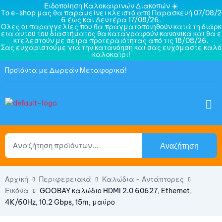
Ειδοποίηση Καλοκαιρινών Διακοπών ☀️
Το e-shop μας θα παραμείνει κλειστό από Παρασκευή 07/08/2
6 έως και Δευτέρα 17/08/26.
Όλες οι παραγγελίες που θα πραγματοποιηθούν κατά τη διάρκ
εια αυτού του διαστήματος θα καταγραφούν κανονικά και θα ε
κτελεστούν με σειρά προτεραιότητας από τις 18/08/26.
Σας ευχαριστούμε για την κατανόηση και σας ευχόμαστε καλό
καλοκαίρι!
Προϊόντα με Δωρεάν Μεταφορικά!
Αναζήτηση
Αρχική
Περιφερειακά
Καλώδια - Αντάπτορες
Εικόνα
GOOBAY καλώδιο HDMI 2.0 60627, Ethernet,
4K/60Hz, 10.2 Gbps, 15m, μαύρο