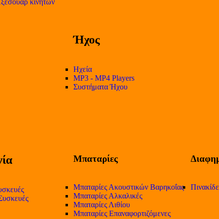
ξεσουάρ κινητών
Ήχος
Ηχεία
MP3 - MP4 Players
Συστήματα Ήχου
ία
Μπαταρίες
Διαφημ
Μπαταρίες Ακουστικών Βαρηκοΐας
Πινακίδ
υσκευές
Μπαταρίες Αλκαλικές
 Συσκευές
Μπαταρίες Λιθίου
Μπαταρίες Επαναφορτιζόμενες