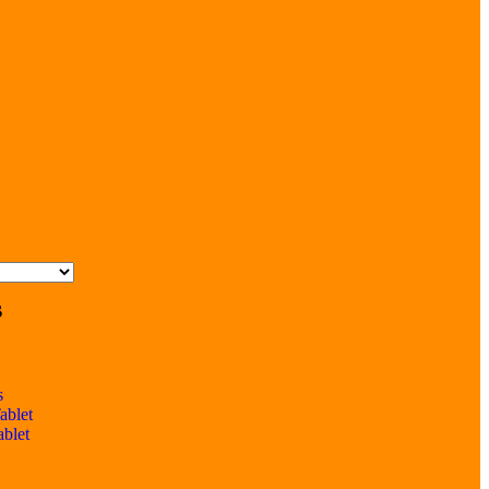
s
s
ablet
ablet