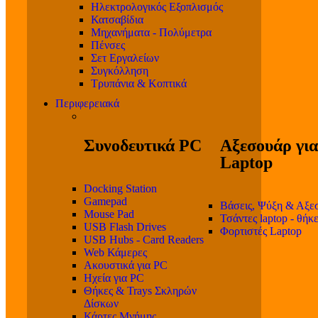
Ηλεκτρολογικός Εξοπλισμός
Κατσαβίδια
Μηχανήματα - Πολύμετρα
Πένσες
Σετ Εργαλείων
Συγκόλληση
Τρυπάνια & Κοπτικά
Περιφερειακά
Συνοδευτικά PC
Αξεσουάρ για
Laptop
Docking Station
Gamepad
Βάσεις, Ψύξη & Αξε
Mouse Pad
Τσάντες laptop - θήκ
USB Flash Drives
Φορτιστές Laptop
USB Hubs - Card Readers
Web Κάμερες
Ακουστικά για PC
Ηχεία για PC
Θήκες & Trays Σκληρών
Δίσκων
Κάρτες Μνήμης