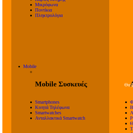
Μικρόφωνα
Ποντίκια
Πληκτρολόγια
Mobile
Mobile Συσκευές
Θα β
Smartphones
Φ
Κινητά Τηλέφωνα
Β
Smartwatches
Α
Ανταλλακτικά Smartwatch
P
Θ
T