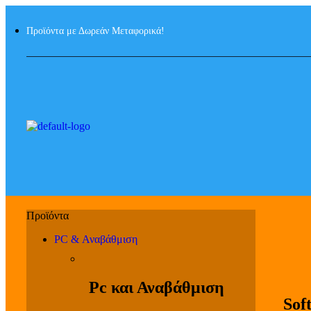
Προϊόντα με Δωρεάν Μεταφορικά!
PC & Αναβάθμιση
Pc και Αναβάθμιση
Sof