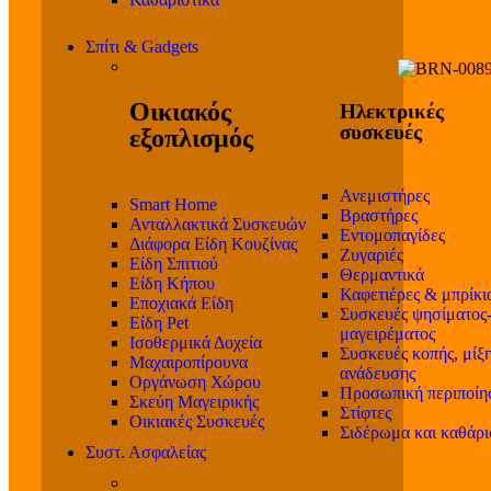
Σπίτι & Gadgets
Οικιακός
Ηλεκτρικές
συσκευές
εξοπλισμός
Ανεμιστήρες
Smart Home
Βραστήρες
Ανταλλακτικά Συσκευών
Εντομοπαγίδες
Διάφορα Είδη Κουζίνας
Ζυγαριές
Είδη Σπιτιού
Θερμαντικά
Είδη Κήπου
Καφετιέρες & μπρίκι
Εποχιακά Είδη
Συσκευές ψησίματος
Είδη Pet
μαγειρέματος
Ισοθερμικά Δοχεία
Συσκευές κοπής, μίξη
Μαχαιροπίρουνα
ανάδευσης
Οργάνωση Χώρου
Προσωπική περιποίη
Σκεύη Μαγειρικής
Στίφτες
Οικιακές Συσκευές
Σιδέρωμα και καθάρ
Συστ. Ασφαλείας