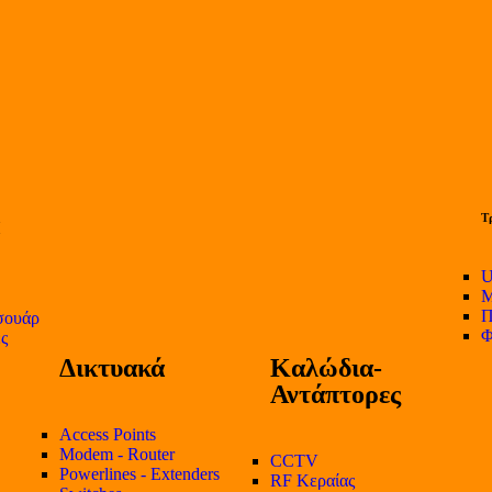
Τ
U
Μ
Π
σουάρ
Φ
ες
Δικτυακά
Καλώδια-
Αντάπτορες
Access Points
Modem - Router
CCTV
Powerlines - Extenders
RF Κεραίας