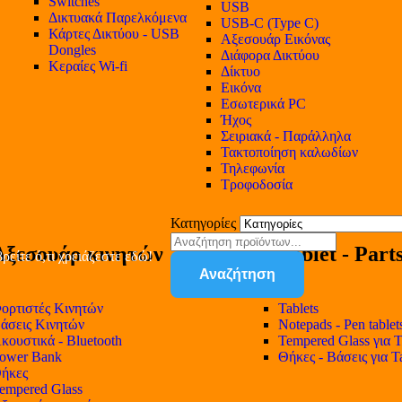
Switches
USB
Δικτυακά Παρελκόμενα
USB-C (Type C)
Κάρτες Δικτύου - USB
Αξεσουάρ Εικόνας
Dongles
Διάφορα Δικτύου
Κεραίες Wi-fi
Δίκτυο
Εικόνα
Εσωτερικά PC
Ήχος
Σειριακά - Παράλληλα
Τακτοποίηση καλωδίων
Τηλεφωνία
Τροφοδοσία
Κατηγορίες
Αξεσουάρ κινητών
Tablet - Part
ρείτε ό,τι χρειάζεστε εδώ!
Αναζήτηση
ορτιστές Κινητών
Tablets
άσεις Κινητών
Notepads - Pen tablet
κουστικά - Bluetooth
Tempered Glass για T
ower Bank
Θήκες - Βάσεις για T
ήκες
empered Glass