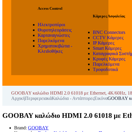
Access Control
Κάμερες Ασφαλείας
Ηλεκτροπύροι
Θυροτηλεοράσεις
BNC Connectors
Καρταναγνώστες
CCTV Κάμερες
Παρελκόμενα
IP Κάμερες
Χρηματοκιβώτια -
Smart Κάμερες
Κλειδοθήκες
Καταγραφικά Συστή
Κρυφές Κάμερες
Παρελκόμενα
Τροφοδοτικά
GOOBAY καλώδιο HDMI 2.0 61018 με Ethernet, 4K/60Hz, 18
Αρχική
Περιφερειακά
Καλώδια - Αντάπτορες
Εικόνα
GOOBAY καλώ
GOOBAY καλώδιο HDMI 2.0 61018 με Ethe
Brand:
GOOBAY