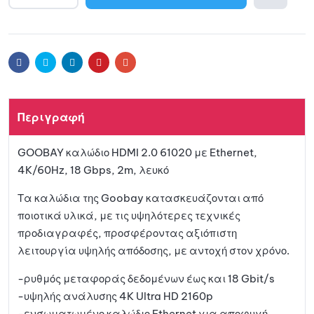
l
Προσθ
t
e
ήκη
r
Facebook
Twitter
Linkedin
Pinterest
Email
n
a
στη
t
Περιγραφή
i
λίστα
v
GOOBAY καλώδιο HDMI 2.0 61020 με Ethernet,
e
αγαπη
4K/60Hz, 18 Gbps, 2m, λευκό
:
μένων
Τα καλώδια της Goobay κατασκευάζονται από
ποιοτικά υλικά, με τις υψηλότερες τεχνικές
προδιαγραφές, προσφέροντας αξιόπιστη
λειτουργία υψηλής απόδοσης, με αντοχή στον χρόνο.
-ρυθμός μεταφοράς δεδομένων έως και 18 Gbit/s
-υψηλής ανάλυσης 4K Ultra HD 2160p
-ενσωματωμένο καλώδιο Ethernet για αποφυγή