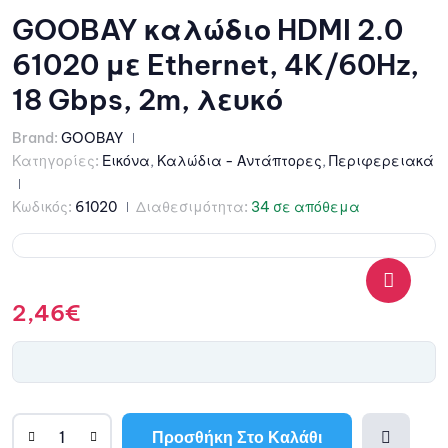
GOOBAY καλώδιο HDMI 2.0
61020 με Ethernet, 4K/60Hz,
18 Gbps, 2m, λευκό
Brand:
GOOBAY
Κατηγορίες:
Εικόνα
,
Καλώδια - Αντάπτορες
,
Περιφερειακά
Κωδικός:
61020
Διαθεσιμότητα:
34 σε απόθεμα
2,46
€
🔍
Προσθήκη Στο Καλάθι
A