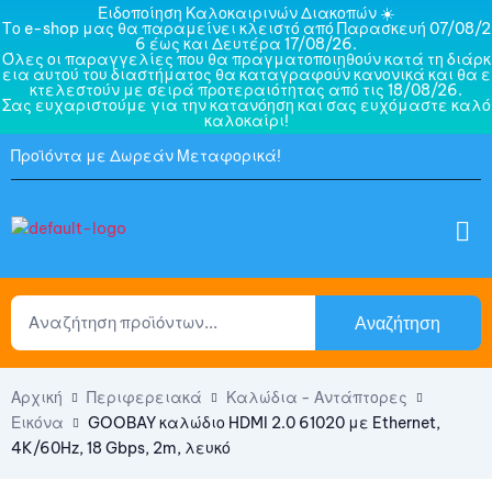
Ειδοποίηση Καλοκαιρινών Διακοπών ☀️
Το e-shop μας θα παραμείνει κλειστό από Παρασκευή 07/08/2
6 έως και Δευτέρα 17/08/26.
Όλες οι παραγγελίες που θα πραγματοποιηθούν κατά τη διάρκ
εια αυτού του διαστήματος θα καταγραφούν κανονικά και θα ε
κτελεστούν με σειρά προτεραιότητας από τις 18/08/26.
Σας ευχαριστούμε για την κατανόηση και σας ευχόμαστε καλό
καλοκαίρι!
Προϊόντα με Δωρεάν Μεταφορικά!
Αναζήτηση
Αρχική
Περιφερειακά
Καλώδια - Αντάπτορες
Εικόνα
GOOBAY καλώδιο HDMI 2.0 61020 με Ethernet,
4K/60Hz, 18 Gbps, 2m, λευκό