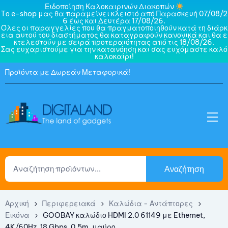
Ειδοποίηση Καλοκαιρινών Διακοπών
Το e-shop μας θα παραμείνει κλειστό από Παρασκευή 07/08/2
6 έως και Δευτέρα 17/08/26.
Όλες οι παραγγελίες που θα πραγματοποιηθούν κατά τη διάρκ
εια αυτού του διαστήματος θα καταγραφούν κανονικά και θα ε
κτελεστούν με σειρά προτεραιότητας από τις 18/08/26.
Σας ευχαριστούμε για την κατανόηση και σας ευχόμαστε καλό
καλοκαίρι!
Προϊόντα με Δωρεάν Μεταφορικά!
Αναζήτηση
Αρχική
Περιφερειακά
Καλώδια - Αντάπτορες
Εικόνα
GOOBAY καλώδιο HDMI 2.0 61149 με Ethernet,
4K/60Hz, 18 Gbps, 0.5m, μαύρο