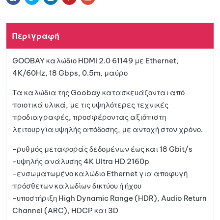
n
a
στη
t
Περιγραφή
i
λίστα
v
GOOBAY καλώδιο HDMI 2.0 61149 με Ethernet,
e
αγαπη
4K/60Hz, 18 Gbps, 0.5m, μαύρο
:
μένων
Τα καλώδια της Goobay κατασκευάζονται από
ποιοτικά υλικά, με τις υψηλότερες τεχνικές
προδιαγραφές, προσφέροντας αξιόπιστη
λειτουργία υψηλής απόδοσης, με αντοχή στον χρόνο.
-ρυθμός μεταφοράς δεδομένων έως και 18 Gbit/s
-υψηλής ανάλυσης 4K Ultra HD 2160p
-ενσωματωμένο καλώδιο Ethernet για αποφυγή
πρόσθετων καλωδίων δικτύου ή ήχου
-υποστήριξη High Dynamic Range (HDR), Audio Return
Channel (ARC), HDCP και 3D