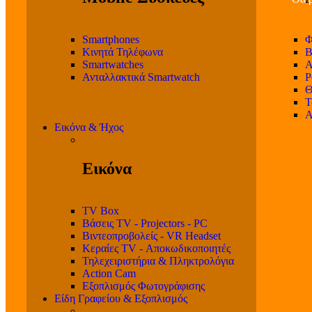
Smartphones
Φ
Κινητά Τηλέφωνα
Β
Smartwatches
Α
Ανταλλακτικά Smartwatch
P
Θ
T
Α
Εικόνα & Ήχος
Εικόνα
TV Box
Βάσεις TV - Projectors - PC
Βιντεοπροβολείς - VR Headset
Κεραίες TV - Αποκωδικοποιητές
Τηλεχειριστήρια & Πληκτρολόγια
Action Cam
Εξοπλισμός Φωτογράφισης
Είδη Γραφείου & Εξοπλισμός