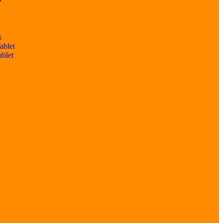
s
ablet
ablet