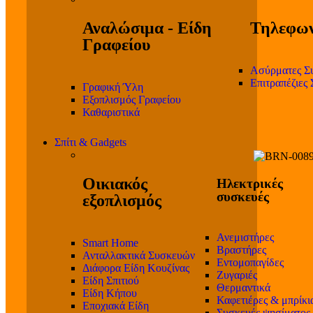
Αναλώσιμα - Είδη
Τηλεφων
Γραφείου
Ασύρματες Σ
Επιτραπέζιες
Γραφική Ύλη
Εξοπλισμός Γραφείου
Καθαριστικά
Σπίτι & Gadgets
Οικιακός
Ηλεκτρικές
συσκευές
εξοπλισμός
Ανεμιστήρες
Smart Home
Βραστήρες
Ανταλλακτικά Συσκευών
Εντομοπαγίδες
Διάφορα Είδη Κουζίνας
Ζυγαριές
Είδη Σπιτιού
Θερμαντικά
Είδη Κήπου
Καφετιέρες & μπρίκι
Εποχιακά Είδη
Συσκευές ψησίματος