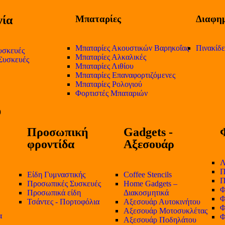
ία
Μπαταρίες
Διαφημ
Μπαταρίες Ακουστικών Βαρηκοΐας
Πινακίδ
υσκευές
Μπαταρίες Αλκαλικές
 Συσκευές
Μπαταρίες Λιθίου
Μπαταρίες Επαναφορτιζόμενες
Μπαταρίες Ρολογιού
Φορτιστές Μπαταριών
Προσωπική
Gadgets -
φροντίδα
Αξεσουάρ
Λ
Π
Είδη Γυμναστικής
Coffee Stencils
Π
Προσωπικές Συσκευές
Home Gadgets –
Φ
Προσωπικά είδη
Διακοσμητικά
Φ
Τσάντες - Πορτοφόλια
Αξεσουάρ Αυτοκινήτου
Φ
Αξεσουάρ Μοτοσυκλέτας
α
Φ
Αξεσουάρ Ποδηλάτου
-