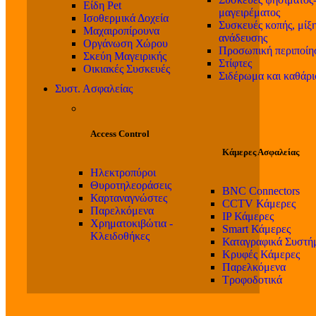
Είδη Pet
μαγειρέματος
Ισοθερμικά Δοχεία
Συσκευές κοπής, μίξη
Μαχαιροπίρουνα
ανάδευσης
Οργάνωση Χώρου
Προσωπική περιποίη
Σκεύη Μαγειρικής
Στίφτες
Οικιακές Συσκευές
Σιδέρωμα και καθάρ
Συστ. Ασφαλείας
Access Control
Κάμερες Ασφαλείας
Ηλεκτροπύροι
Θυροτηλεοράσεις
BNC Connectors
Καρταναγνώστες
CCTV Κάμερες
Παρελκόμενα
IP Κάμερες
Χρηματοκιβώτια -
Smart Κάμερες
Κλειδοθήκες
Καταγραφικά Συστή
Κρυφές Κάμερες
Παρελκόμενα
Τροφοδοτικά