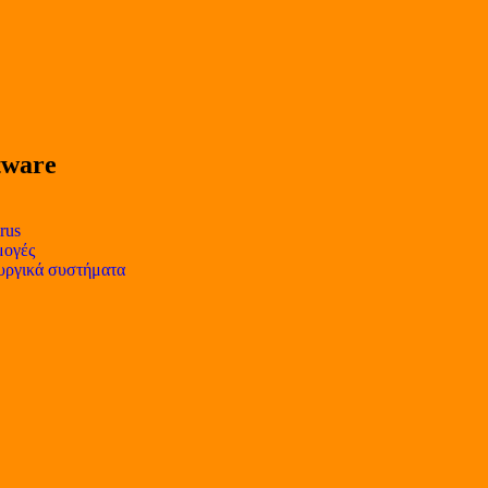
tware
rus
ογές
υργικά συστήματα