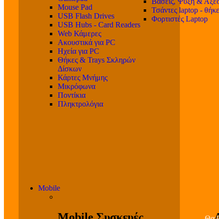
Βάσεις, Ψύξη & Αξε
Mouse Pad
Τσάντες laptop - θήκ
USB Flash Drives
Φορτιστές Laptop
USB Hubs - Card Readers
Web Κάμερες
Ακουστικά για PC
Ηχεία για PC
Θήκες & Trays Σκληρών
Δίσκων
Κάρτες Μνήμης
Μικρόφωνα
Ποντίκια
Πληκτρολόγια
Mobile
Mobile Συσκευές
Θα β