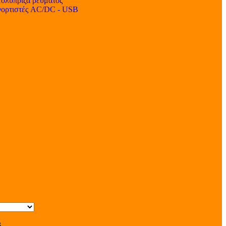
ολύπριζα ρεύματος
ορτιστές AC/DC - USB
s