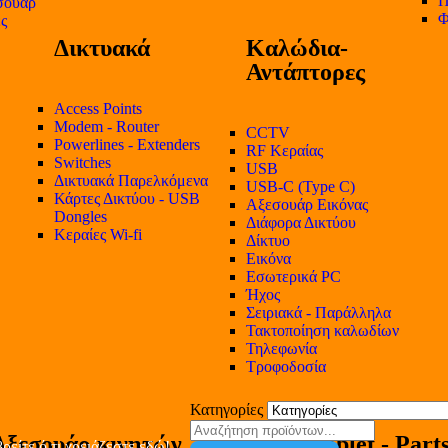
Π
σουάρ
Φ
ες
Δικτυακά
Καλώδια-
Αντάπτορες
Access Points
Modem - Router
CCTV
Powerlines - Extenders
RF Κεραίας
Switches
USB
Δικτυακά Παρελκόμενα
USB-C (Type C)
Κάρτες Δικτύου - USB
Αξεσουάρ Εικόνας
Dongles
Διάφορα Δικτύου
Κεραίες Wi-fi
Δίκτυο
Εικόνα
Εσωτερικά PC
Ήχος
Σειριακά - Παράλληλα
Τακτοποίηση καλωδίων
Τηλεφωνία
Τροφοδοσία
Κατηγορίες
Αξεσουάρ κινητών
Tablet - Part
ρείτε ό,τι χρειάζεστε εδώ!