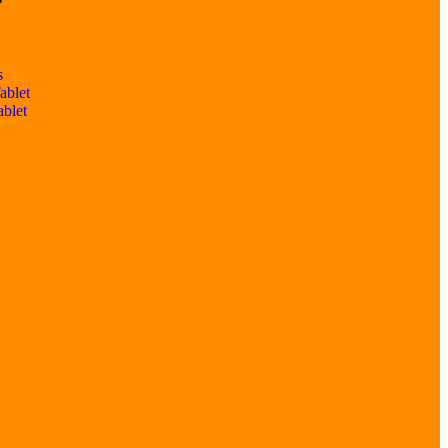
s
ablet
ablet