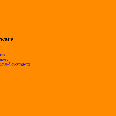
tware
rus
ογές
υργικά συστήματα