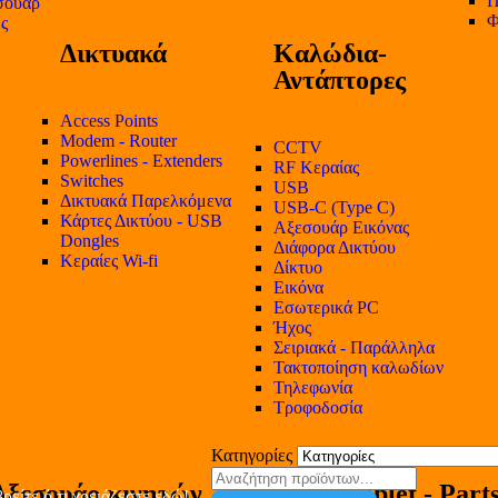
Π
σουάρ
Φ
ες
Δικτυακά
Καλώδια-
Αντάπτορες
Access Points
Modem - Router
CCTV
Powerlines - Extenders
RF Κεραίας
Switches
USB
Δικτυακά Παρελκόμενα
USB-C (Type C)
Κάρτες Δικτύου - USB
Αξεσουάρ Εικόνας
Dongles
Διάφορα Δικτύου
Κεραίες Wi-fi
Δίκτυο
Εικόνα
Εσωτερικά PC
Ήχος
Σειριακά - Παράλληλα
Τακτοποίηση καλωδίων
Τηλεφωνία
Τροφοδοσία
Κατηγορίες
Αξεσουάρ κινητών
Tablet - Part
ρείτε ό,τι χρειάζεστε εδώ!