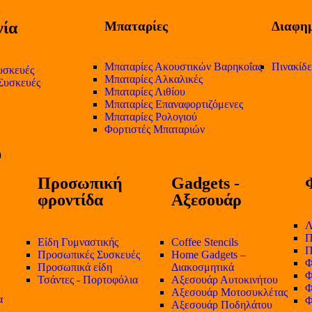
ία
Μπαταρίες
Διαφημ
Μπαταρίες Ακουστικών Βαρηκοΐας
Πινακίδ
υσκευές
Μπαταρίες Αλκαλικές
 Συσκευές
Μπαταρίες Λιθίου
Μπαταρίες Επαναφορτιζόμενες
Μπαταρίες Ρολογιού
Φορτιστές Μπαταριών
Προσωπική
Gadgets -
φροντίδα
Αξεσουάρ
Λ
Π
Είδη Γυμναστικής
Coffee Stencils
Π
Προσωπικές Συσκευές
Home Gadgets –
Φ
Προσωπικά είδη
Διακοσμητικά
Φ
Τσάντες - Πορτοφόλια
Αξεσουάρ Αυτοκινήτου
Φ
Αξεσουάρ Μοτοσυκλέτας
α
Φ
Αξεσουάρ Ποδηλάτου
-