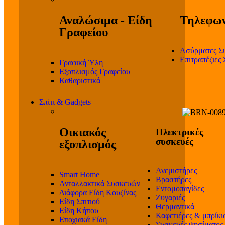
Αναλώσιμα - Είδη
Τηλεφων
Γραφείου
Ασύρματες Σ
Επιτραπέζιες
Γραφική Ύλη
Εξοπλισμός Γραφείου
Καθαριστικά
Σπίτι & Gadgets
Οικιακός
Ηλεκτρικές
συσκευές
εξοπλισμός
Ανεμιστήρες
Smart Home
Βραστήρες
Ανταλλακτικά Συσκευών
Εντομοπαγίδες
Διάφορα Είδη Κουζίνας
Ζυγαριές
Είδη Σπιτιού
Θερμαντικά
Είδη Κήπου
Καφετιέρες & μπρίκι
Εποχιακά Είδη
Συσκευές ψησίματος