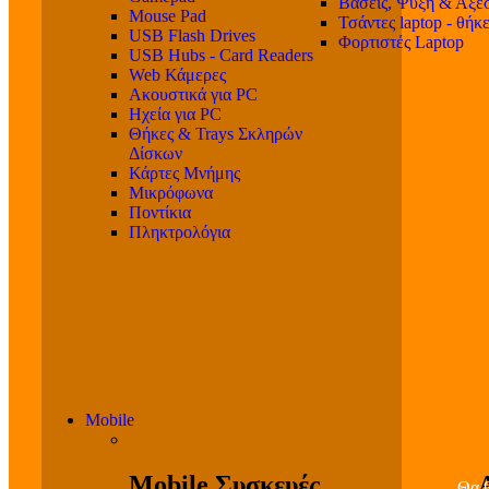
Βάσεις, Ψύξη & Αξε
Mouse Pad
Τσάντες laptop - θήκ
USB Flash Drives
Φορτιστές Laptop
USB Hubs - Card Readers
Web Κάμερες
Ακουστικά για PC
Ηχεία για PC
Θήκες & Trays Σκληρών
Δίσκων
Κάρτες Μνήμης
Μικρόφωνα
Ποντίκια
Πληκτρολόγια
Mobile
Mobile Συσκευές
Θα β