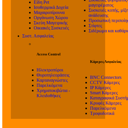
Είδη Pet
μαγειρέματος
Ισοθερμικά Δοχεία
Συσκευές κοπής, μίξη
Μαχαιροπίρουνα
ανάδευσης
Οργάνωση Χώρου
Προσωπική περιποίη
Σκεύη Μαγειρικής
Στίφτες
Οικιακές Συσκευές
Σιδέρωμα και καθάρ
Συστ. Ασφαλείας
Access Control
Κάμερες Ασφαλείας
Ηλεκτροπύροι
Θυροτηλεοράσεις
BNC Connectors
Καρταναγνώστες
CCTV Κάμερες
Παρελκόμενα
IP Κάμερες
Χρηματοκιβώτια -
Smart Κάμερες
Κλειδοθήκες
Καταγραφικά Συστή
Κρυφές Κάμερες
Παρελκόμενα
Τροφοδοτικά