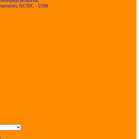
ολύπριζα ρεύματος
ορτιστές AC/DC - USB
s