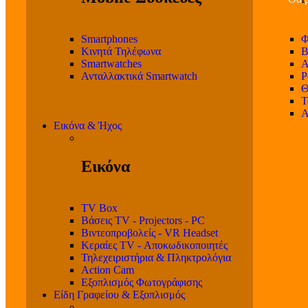
Smartphones
Φ
Κινητά Τηλέφωνα
Β
Smartwatches
Α
Ανταλλακτικά Smartwatch
P
Θ
T
Α
Εικόνα & Ήχος
Εικόνα
TV Box
Βάσεις TV - Projectors - PC
Βιντεοπροβολείς - VR Headset
Κεραίες TV - Αποκωδικοποιητές
Τηλεχειριστήρια & Πληκτρολόγια
Action Cam
Εξοπλισμός Φωτογράφισης
Είδη Γραφείου & Εξοπλισμός