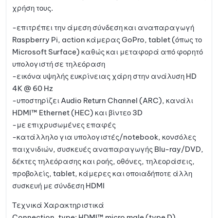
χρήση τους.
-επιτρέπει την άμεση σύνδεση και αναπαραγωγή
Raspberry Pi, action κάμερας GoPro, tablet (όπως το
Microsoft Surface) καθώς και μεταφορά από φορητό
υπολογιστή σε τηλεόραση
-εικόνα υψηλής ευκρίνειας χάρη στην ανάλυση HD
4K @ 60 Hz
-υποστηρίζει Audio Return Channel (ARC), κανάλι
HDMI™ Ethernet (HEC) και βίντεο 3D
-με επιχρυσωμένες επαφές
-κατάλληλο για υπολογιστές/notebook, κονσόλες
παιχνιδιών, συσκευές αναπαραγωγής Blu-ray/DVD,
δέκτες τηλεόρασης και ροής, οθόνες, τηλεοράσεις,
προβολείς, tablet, κάμερες και οποιαδήποτε άλλη
συσκευή με σύνδεση HDMI
Τεχνικά Χαρακτηριστικά
Connection, type: HDMI™ micro male (type D)