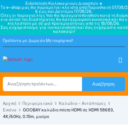
Ειδοποίηση Καλοκαιρινών Διακοπών ☀️
Το e-shop μας θα παραμείνει κλειστό από Παρασκευή 07/08/2
6 έως και Δευτέρα 17/08/26.
Όλες οι παραγγελίες που θα πραγματοποιηθούν κατά τη διάρκ
εια αυτού του διαστήματος θα καταγραφούν κανονικά και θα ε
κτελεστούν με σειρά προτεραιότητας από τις 18/08/26.
Σας ευχαριστούμε για την κατανόηση και σας ευχόμαστε καλό
καλοκαίρι!
Προϊόντα με Δωρεάν Μεταφορικά!
Αναζήτηση
Αρχική
Περιφερειακά
Καλώδια - Αντάπτορες
Εικόνα
GOOBAY καλώδιο micro HDMI σε HDMI 58683,
4K/60Hz, 0.15m, μαύρο