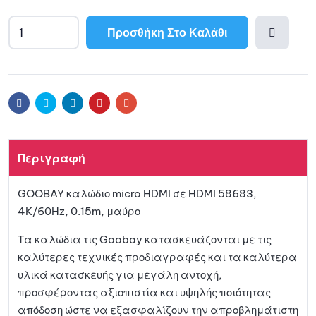
Προσθήκη Στο Καλάθι
Προσθ
ήκη
Facebook
Twitter
Linkedin
Pinterest
Email
στη
Περιγραφή
λίστα
GOOBAY καλώδιο micro HDMI σε HDMI 58683,
αγαπη
4K/60Hz, 0.15m, μαύρο
μένων
Τα καλώδια τις Goobay κατασκευάζονται με τις
καλύτερες τεχνικές προδιαγραφές και τα καλύτερα
υλικά κατασκευής για μεγάλη αντοχή,
προσφέροντας αξιοπιστία και υψηλής ποιότητας
απόδοση ώστε να εξασφαλίζουν την απροβλημάτιστη