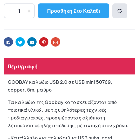
Προσθήκη Στο Καλάθι
A
l
Προσθ
t
e
ήκη
r
Facebook
Twitter
Linkedin
Pinterest
Email
n
a
στη
t
Περιγραφή
i
λίστα
v
GOOBAY καλώδιο USB 2.0 σε USB mini 50769,
e
αγαπη
copper, 5m, μαύρο
:
μένων
Τα καλώδια της Goobay κατασκευάζονται από
ποιοτικά υλικά, με τις υψηλότερες τεχνικές
προδιαγραφές, προσφέροντας αξιόπιστη
λειτουργία υψηλής απόδοσης, με αντοχή στον χρόνο.
-Κατάλληλο για πολυάριθμα USB hubs, card