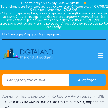
Ειδοποίηση Καλοκαιρινών Διακοπών
Το e-shop μας θα παραμείνει κλειστό από Παρασκευή 07/08/2
6 έως και Δευτέρα 17/08/26.
Όλες οι παραγγελίες που θα πραγματοποιηθούν κατά τη διάρκ
εια αυτού του διαστήματος θα καταγραφούν κανονικά και θα ε
κτελεστούν με σειρά προτεραιότητας από τις 18/08/26.
Σας ευχαριστούμε για την κατανόηση και σας ευχόμαστε καλό
καλοκαίρι!
Προϊόντα με Δωρεάν Μεταφορικά!
Αναζήτηση
Αρχική
Περιφερειακά
Καλώδια - Αντάπτορες
USB
GOOBAY καλώδιο USB 2.0 σε USB mini 50769, copper, 5m,
μαύρο