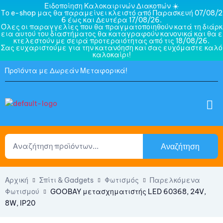
Ειδοποίηση Καλοκαιρινών Διακοπών ☀️
Το e-shop μας θα παραμείνει κλειστό από Παρασκευή 07/08/2
6 έως και Δευτέρα 17/08/26.
Όλες οι παραγγελίες που θα πραγματοποιηθούν κατά τη διάρκ
εια αυτού του διαστήματος θα καταγραφούν κανονικά και θα ε
κτελεστούν με σειρά προτεραιότητας από τις 18/08/26.
Σας ευχαριστούμε για την κατανόηση και σας ευχόμαστε καλό
καλοκαίρι!
Προϊόντα με Δωρεάν Μεταφορικά!
Αναζήτηση
Αρχική
Σπίτι & Gadgets
Φωτισμός
Παρελκόμενα
Φωτισμού
GOOBAY μετασχηματιστής LED 60368, 24V,
8W, IP20