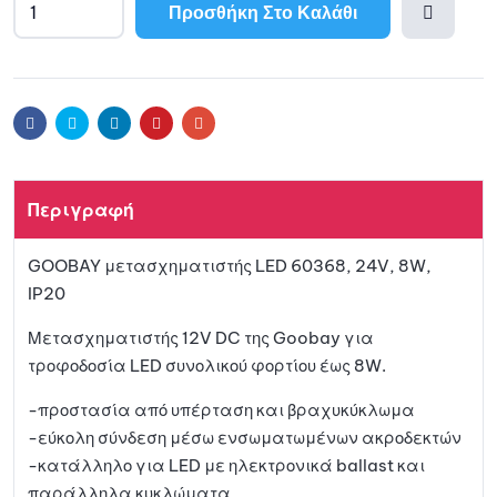
Προσθήκη Στο Καλάθι
A
l
Προσθ
t
e
ήκη
r
Facebook
Twitter
Linkedin
Pinterest
Email
n
a
στη
t
Περιγραφή
i
λίστα
v
GOOBAY μετασχηματιστής LED 60368, 24V, 8W,
e
αγαπη
IP20
:
μένων
Μετασχηματιστής 12V DC της Goobay για
τροφοδοσία LED συνολικού φορτίου έως 8W.
-προστασία από υπέρταση και βραχυκύκλωμα
-εύκολη σύνδεση μέσω ενσωματωμένων ακροδεκτών
-κατάλληλο για LED με ηλεκτρονικά ballast και
παράλληλα κυκλώματα