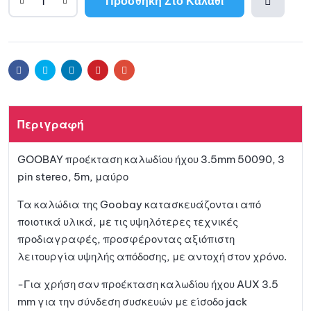
Προσθήκη Στο Καλάθι
A
l
Προσθ
t
e
ήκη
r
Facebook
Twitter
Linkedin
Pinterest
Email
n
a
στη
t
Περιγραφή
i
λίστα
v
GOOBAY προέκταση καλωδίου ήχου 3.5mm 50090, 3
e
αγαπη
pin stereo, 5m, μαύρο
:
μένων
Τα καλώδια της Goobay κατασκευάζονται από
ποιοτικά υλικά, με τις υψηλότερες τεχνικές
προδιαγραφές, προσφέροντας αξιόπιστη
λειτουργία υψηλής απόδοσης, με αντοχή στον χρόνο.
-Για χρήση σαν προέκταση καλωδίου ήχου AUX 3.5
mm για την σύνδεση συσκευών με είσοδο jack