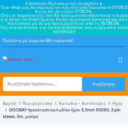
Ειδοποίηση Καλοκαιρινών Διακοπών ☀️
Το e-shop μας θα παραμείνει κλειστό από Παρασκευή 07/08/2
6 έως και Δευτέρα 17/08/26.
Όλες οι παραγγελίες που θα πραγματοποιηθούν κατά τη διάρκ
εια αυτού του διαστήματος θα καταγραφούν κανονικά και θα ε
κτελεστούν με σειρά προτεραιότητας από τις 18/08/26.
Σας ευχαριστούμε για την κατανόηση και σας ευχόμαστε καλό
καλοκαίρι!
Προϊόντα με Δωρεάν Μεταφορικά!
Αναζήτηση
Αρχική
Περιφερειακά
Καλώδια - Αντάπτορες
Ήχος
GOOBAY προέκταση καλωδίου ήχου 3.5mm 50090, 3 pin
stereo, 5m, μαύρο