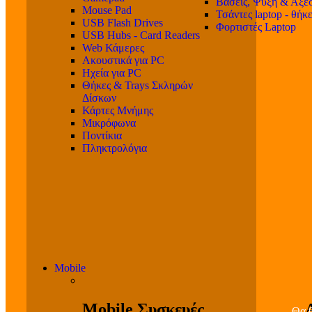
Βάσεις, Ψύξη & Αξε
Mouse Pad
Τσάντες laptop - θήκ
USB Flash Drives
Φορτιστές Laptop
USB Hubs - Card Readers
Web Κάμερες
Ακουστικά για PC
Ηχεία για PC
Θήκες & Trays Σκληρών
Δίσκων
Κάρτες Μνήμης
Μικρόφωνα
Ποντίκια
Πληκτρολόγια
Mobile
Mobile Συσκευές
Θα β