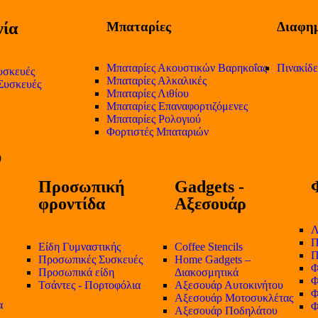
ία
Μπαταρίες
Διαφημ
Μπαταρίες Ακουστικών Βαρηκοΐας
Πινακίδ
υσκευές
Μπαταρίες Αλκαλικές
 Συσκευές
Μπαταρίες Λιθίου
Μπαταρίες Επαναφορτιζόμενες
Μπαταρίες Ρολογιού
Φορτιστές Μπαταριών
Προσωπική
Gadgets -
φροντίδα
Αξεσουάρ
Λ
Π
Είδη Γυμναστικής
Coffee Stencils
Π
Προσωπικές Συσκευές
Home Gadgets –
Φ
Προσωπικά είδη
Διακοσμητικά
Φ
Τσάντες - Πορτοφόλια
Αξεσουάρ Αυτοκινήτου
Φ
Αξεσουάρ Μοτοσυκλέτας
α
Φ
Αξεσουάρ Ποδηλάτου
-