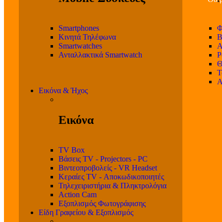
Smartphones
Φ
Κινητά Τηλέφωνα
Β
Smartwatches
Α
Ανταλλακτικά Smartwatch
P
Θ
T
Α
Εικόνα & Ήχος
Εικόνα
TV Box
Βάσεις TV - Projectors - PC
Βιντεοπροβολείς - VR Headset
Κεραίες TV - Αποκωδικοποιητές
Τηλεχειριστήρια & Πληκτρολόγια
Action Cam
Εξοπλισμός Φωτογράφισης
Είδη Γραφείου & Εξοπλισμός