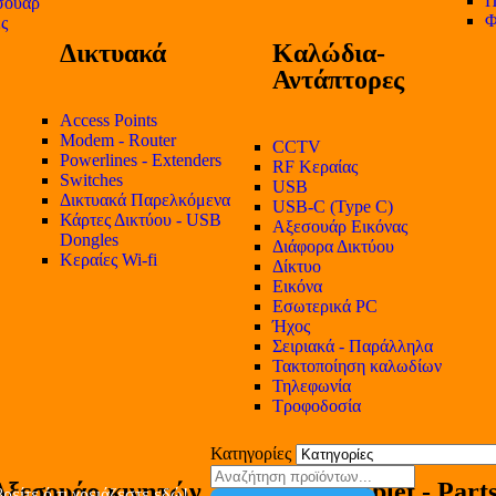
Π
σουάρ
Φ
ες
Δικτυακά
Καλώδια-
Αντάπτορες
Access Points
Modem - Router
CCTV
Powerlines - Extenders
RF Κεραίας
Switches
USB
Δικτυακά Παρελκόμενα
USB-C (Type C)
Κάρτες Δικτύου - USB
Αξεσουάρ Εικόνας
Dongles
Διάφορα Δικτύου
Κεραίες Wi-fi
Δίκτυο
Εικόνα
Εσωτερικά PC
Ήχος
Σειριακά - Παράλληλα
Τακτοποίηση καλωδίων
Τηλεφωνία
Τροφοδοσία
Κατηγορίες
Αξεσουάρ κινητών
Tablet - Part
ρείτε ό,τι χρειάζεστε εδώ!