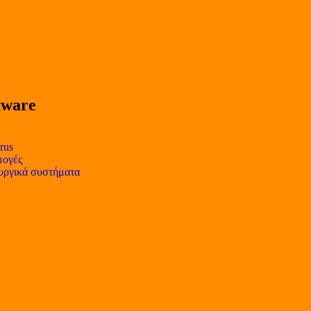
tware
rus
ογές
υργικά συστήματα