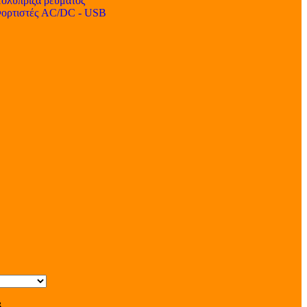
ολύπριζα ρεύματος
ορτιστές AC/DC - USB
s