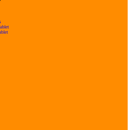
s
ablet
ablet