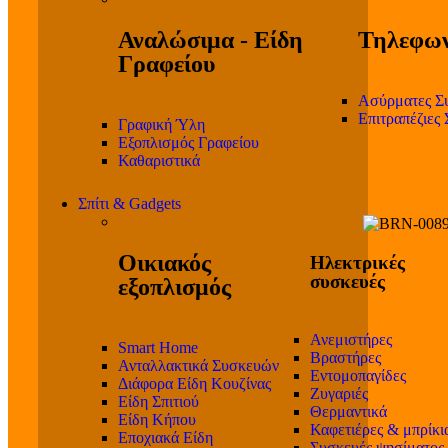
Αναλώσιμα - Είδη
Τηλεφων
Γραφείου
Ασύρματες Σ
Επιτραπέζιες
Γραφική Ύλη
Εξοπλισμός Γραφείου
Καθαριστικά
Σπίτι & Gadgets
Οικιακός
Ηλεκτρικές
συσκευές
εξοπλισμός
Ανεμιστήρες
Smart Home
Βραστήρες
Ανταλλακτικά Συσκευών
Εντομοπαγίδες
Διάφορα Είδη Κουζίνας
Ζυγαριές
Είδη Σπιτιού
Θερμαντικά
Είδη Κήπου
Καφετιέρες & μπρίκι
Εποχιακά Είδη
Συσκευές ψησίματος