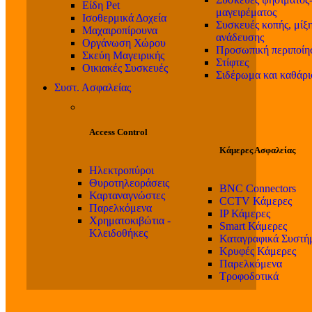
Είδη Pet
μαγειρέματος
Ισοθερμικά Δοχεία
Συσκευές κοπής, μίξη
Μαχαιροπίρουνα
ανάδευσης
Οργάνωση Χώρου
Προσωπική περιποίη
Σκεύη Μαγειρικής
Στίφτες
Οικιακές Συσκευές
Σιδέρωμα και καθάρ
Συστ. Ασφαλείας
Access Control
Κάμερες Ασφαλείας
Ηλεκτροπύροι
Θυροτηλεοράσεις
BNC Connectors
Καρταναγνώστες
CCTV Κάμερες
Παρελκόμενα
IP Κάμερες
Χρηματοκιβώτια -
Smart Κάμερες
Κλειδοθήκες
Καταγραφικά Συστή
Κρυφές Κάμερες
Παρελκόμενα
Τροφοδοτικά