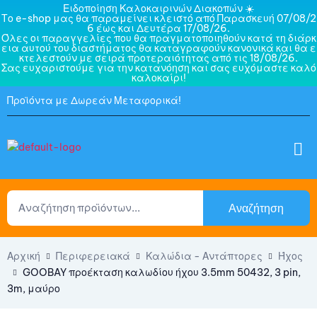
Ειδοποίηση Καλοκαιρινών Διακοπών ☀️
Το e-shop μας θα παραμείνει κλειστό από Παρασκευή 07/08/2
6 έως και Δευτέρα 17/08/26.
Όλες οι παραγγελίες που θα πραγματοποιηθούν κατά τη διάρκ
εια αυτού του διαστήματος θα καταγραφούν κανονικά και θα ε
κτελεστούν με σειρά προτεραιότητας από τις 18/08/26.
Σας ευχαριστούμε για την κατανόηση και σας ευχόμαστε καλό
καλοκαίρι!
Προϊόντα με Δωρεάν Μεταφορικά!
Αναζήτηση
Αρχική
Περιφερειακά
Καλώδια - Αντάπτορες
Ήχος
GOOBAY προέκταση καλωδίου ήχου 3.5mm 50432, 3 pin,
3m, μαύρο