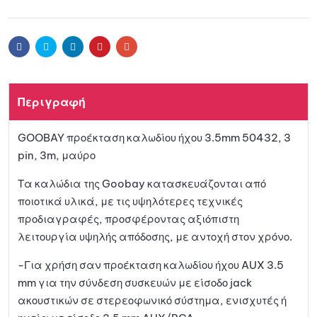
Προσθ
t
e
ήκη
r
Facebook
Twitter
Linkedin
Pinterest
Email
n
a
στη
t
Περιγραφή
i
λίστα
v
GOOBAY προέκταση καλωδίου ήχου 3.5mm 50432, 3
e
αγαπη
pin, 3m, μαύρο
:
μένων
Τα καλώδια της Goobay κατασκευάζονται από
ποιοτικά υλικά, με τις υψηλότερες τεχνικές
προδιαγραφές, προσφέροντας αξιόπιστη
λειτουργία υψηλής απόδοσης, με αντοχή στον χρόνο.
-Για χρήση σαν προέκταση καλωδίου ήχου AUX 3.5
mm για την σύνδεση συσκευών με είσοδο jack
ακουστικών σε στερεοφωνικό σύστημα, ενισχυτές ή