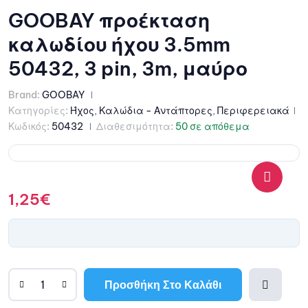
GOOBAY προέκταση
καλωδίου ήχου 3.5mm
50432, 3 pin, 3m, μαύρο
Brand:
GOOBAY
Κατηγορίες:
Ήχος
,
Καλώδια - Αντάπτορες
,
Περιφερειακά
Κωδικός:
50432
Διαθεσιμότητα:
50 σε απόθεμα
1,25
€
🔍
Προσθήκη Στο Καλάθι
A
l