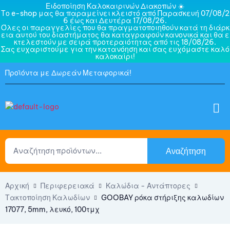
Ειδοποίηση Καλοκαιρινών Διακοπών ☀️
Το e-shop μας θα παραμείνει κλειστό από Παρασκευή 07/08/2
6 έως και Δευτέρα 17/08/26.
Όλες οι παραγγελίες που θα πραγματοποιηθούν κατά τη διάρκ
εια αυτού του διαστήματος θα καταγραφούν κανονικά και θα ε
κτελεστούν με σειρά προτεραιότητας από τις 18/08/26.
Σας ευχαριστούμε για την κατανόηση και σας ευχόμαστε καλό
καλοκαίρι!
Προϊόντα με Δωρεάν Μεταφορικά!
Αναζήτηση
Αρχική
Περιφερειακά
Καλώδια - Αντάπτορες
Τακτοποίηση Καλωδίων
GOOBAY ρόκα στήριξης καλωδίων
17077, 5mm, λευκό, 100τμχ