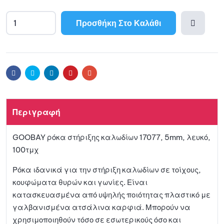
Προσθήκη Στο Καλάθι
Προσθ
ήκη
Facebook
Twitter
Linkedin
Pinterest
Email
στη
Περιγραφή
λίστα
GOOBAY ρόκα στήριξης καλωδίων 17077, 5mm, λευκό,
αγαπη
100τμχ
μένων
Ρόκα ιδανικά για την στήριξη καλωδίων σε τοίχους,
κουφώματα θυρών και γωνίες. Είναι
κατασκευασμένα από υψηλής ποιότητας πλαστικό με
γαλβανισμένα ατσάλινα καρφιά. Μπορούν να
χρησιμοποιηθούν τόσο σε εσωτερικούς όσο και