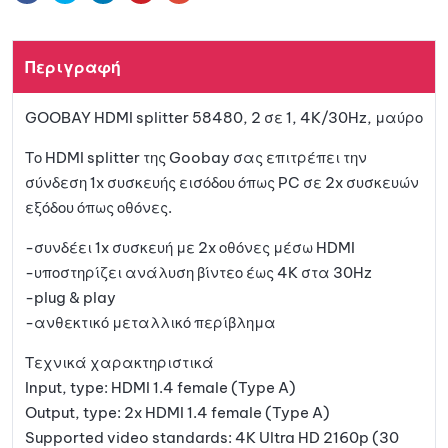
n
a
στη
t
Περιγραφή
i
λίστα
v
GOOBAY HDMI splitter 58480, 2 σε 1, 4K/30Hz, μαύρο
e
αγαπη
:
Το HDMI splitter της Goobay σας επιτρέπει την
μένων
σύνδεση 1x συσκευής εισόδου όπως PC σε 2x συσκευών
εξόδου όπως οθόνες.
-συνδέει 1x συσκευή με 2x οθόνες μέσω HDMI
-υποστηρίζει ανάλυση βίντεο έως 4K στα 30Hz
-plug & play
-ανθεκτικό μεταλλικό περίβλημα
Τεχνικά χαρακτηριστικά
Input, type: HDMI 1.4 female (Type A)
Output, type: 2x HDMI 1.4 female (Type A)
Supported video standards: 4K Ultra HD 2160p (30