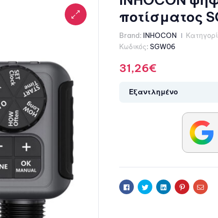
ποτίσματος S
Brand:
INHOCON
Κατηγορί
Κωδικός:
SGW06
31,26
€
Εξαντλημένο
Facebook
Twitter
Linkedin
Pinterest
Ema