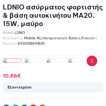
LDNIO ασύρματος φορτιστής
& βάση αυτοκινήτου MA20,
15W, μαύρο
Brand:
LDNIO
Κατηγορίες:
Mobile
,
Αξεσουάρ κινητών
,
Βάσεις Κινητών
Κωδικός:
6933138691830
🔍
10,66
€
Εξαντλημένο