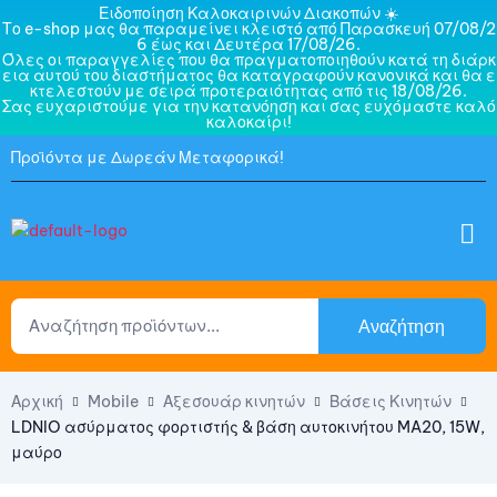
Ειδοποίηση Καλοκαιρινών Διακοπών ☀️
Το e-shop μας θα παραμείνει κλειστό από Παρασκευή 07/08/2
6 έως και Δευτέρα 17/08/26.
Όλες οι παραγγελίες που θα πραγματοποιηθούν κατά τη διάρκ
εια αυτού του διαστήματος θα καταγραφούν κανονικά και θα ε
κτελεστούν με σειρά προτεραιότητας από τις 18/08/26.
Σας ευχαριστούμε για την κατανόηση και σας ευχόμαστε καλό
καλοκαίρι!
Προϊόντα με Δωρεάν Μεταφορικά!
Αναζήτηση
Αρχική
Mobile
Αξεσουάρ κινητών
Βάσεις Κινητών
LDNIO ασύρματος φορτιστής & βάση αυτοκινήτου MA20, 15W,
μαύρο