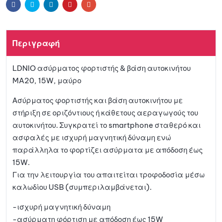
Facebook
Twitter
Linkedin
Pinterest
Email
Περιγραφή
LDNIO ασύρματος φορτιστής & βάση αυτοκινήτου
MA20, 15W, μαύρο
Ασύρματος φορτιστής και βάση αυτοκινήτου με
στήριξη σε οριζόντιους ή κάθετους αεραγωγούς του
αυτοκινήτου. Συγκρατεί το smartphone σταθερό και
ασφαλές με ισχυρή μαγνητική δύναμη ενώ
παράλληλα το φορτίζει ασύρματα με απόδοση έως
15W.
Για την λειτουργία του απαιτείται τροφοδοσία μέσω
καλωδίου USB (συμπεριλαμβάνεται).
-ισχυρή μαγνητική δύναμη
-ασύρματη φόρτιση με απόδοση έως 15W